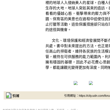
裡的地球人入侵納美人的星球，白種人
生存的大地，地球人突如其來的造訪，
看看的優越心態，衝擊帶來的壓力與
園、保育區的美意也在過程中迫使住民
止打獵等活動，這些保護措施卻只站在
的途徑與機會。
文化、環境保護和經濟發展間不斷存
共處。書中對未來提出的方法，也正是
任高山的捍衛者，維持各民族的生活模
管，維持在可供服務的能力範圍內，利
擁有穩固的基礎，因此不必花費心思
學，都能讓觀光變得更加有深度，同時
引用網址：https://city.udn.com/for