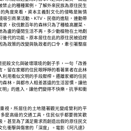
被禁止的種種案例，了解外來民族為原住民生
育的角度來看，資本主義對文化的侵略是無情
境吸引商業活動、KTV、民宿的進駐，連動帶
需求，砍伐數百年的森林只為了種植高麗菜、
地為盧的優閒生活不再，多少動植物在土地剷
衍後代的功能。原本居住在此的原住民被迫趕
因為政策的改變與執政者的口令，牽引著整座
扼殺文化與破壞環境的劊子手，一句「改善
言，留在家鄉的住民眼睜睜的看著業者在此林
人利用看似文明的手段壓榨。遷離家鄉的住民
的森林，與都市人相差甚遠的生活習慣，讓他
文明」的進入，讓他們變得不快樂，抗爭和衝
重視，所居住的土地隨著觀光變成營利的平
用多麼高級的交通工具，住民似乎都要微笑歡
圾，甚至為了滿足需求而創造出假的原住民文
文化衝擊與傷害的「深度」。電影《阿凡達》