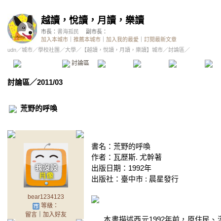
越讀，悅讀，月讀，樂讀
市長：
書海孤民
副市長：
加入本城市
｜
推薦本城市
｜
加入我的最愛
｜
訂閱最新文章
udn
／
城市
／
學校社團
／
大學
／
【越讀，悅讀，月讀，樂讀】城市
／討論區／
本城市首頁
討論區
精華區
投票區
影像館
推
討論區
／
2011/03
荒野的呼喚
書名：荒野的呼喚
作者：瓦歷斯. 尤幹著
出版日期：1992年
出版社：臺中市 : 晨星發行
bear1234123
等級：
留言
｜
加入好友
本書描述西元1992年前，原住民、