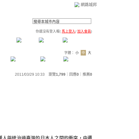
網路城邦
你還沒有登入喔(
馬上登入
/
加入會員
)
薦連結
公告區
訪客簿
市政中心
(0)
字體：
小
中
大
2011/03/29 10:33 瀏覽
1,799
｜回應
0
｜
推薦
0
漢人與統治過臺灣的日本人之間的衝突，由遷