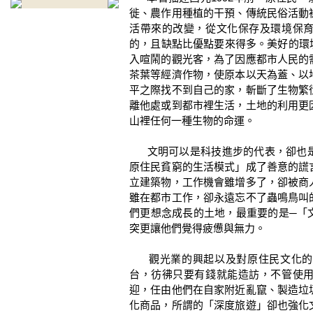
徙、農作用種植的干預、傳統民俗活動
活帶來的改變，從文化保存及環境保
的，且缺點比優點要來得多。美好的環
入喧鬧的觀光客，為了因應都市人民的
茶葉等經濟作物，使原本以天為蓋、以
平之際找不到自己的家，斬斷了生物繁
離他處或到都市裡生活，土地的利用更
山裡任何一種生物的命運。
文明可以是科技進步的代表，卻也是
原住民貧窮的生活模式」成了善意的謊
立建築物，工作機會雖增多了，卻被商
雖在都市工作，卻永遠忘不了蟲鳴鳥叫
們更想念成長的土地，最重要的是─「
突更讓他們覺得疲憊與無力。
觀光業的興起以及對原住民文化的
台，彷彿只要有錢就能造訪，不管使
迎，任由他們在自家附近亂竄、製造垃
化商品，所謂的「深度旅遊」卻也強化