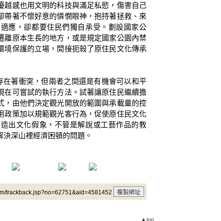
優越感也用文明的科技與滿足私慾，傷害自己
卻帶著不懷好意的憐憫眼神，抱持著拯救、來
不適應，卻都要住民們獨自承受。劃設國家公
遷離原本生長的地方，或是規定國家公園內禁
環境保護的立場，間接扼殺了原住民文化傳承
在著衝突，但兩者之間還是有機會可以和平
現在可嘗試的執行方法。試著讓原住民繼續擔
式，由他們決定觀光開放的範圍與承載量的控
用政策加以規範觀光客行為，促使原住民文化
創造出文化假象，不管是解說或工藝作品的教
解決深山裡經濟困頓的問題。
um/trackback.jsp?no=62751&aid=4581452
▲top