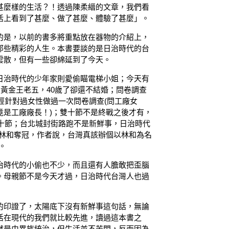
甚麼樣的生活？！透過陳柔縉的文章，我們看
活上看到了甚麼、做了甚麼、體驗了甚麼」。
的是，以前的書多將重點放在器物的介紹上，
那些精彩的人生。本書要談的是日治時代的台
雲散，但有一些卻綿延到了今天。
日治時代的少年家則愛偷瞄電梯小姐；今天有
個黃金王老五，40歲了卻還不結婚；問卷調查
已經針對過女性做過一次問卷調查(問工廠女
竟是工廠廠長！)；雙十節不是終戰之後才有，
雙十節；台北城封街路跑不是新鮮事，日治時代
人林和奪冠，作者說，台灣真該辦個以林和為名
。
治時代的小偷也不少，而且還有人膽敢把歪腦
。母親節不是今天才過，日治時代台灣人也過
的印證了，太陽底下沒有新鮮事這句話，無論
活在現代的我們就比較先進，讀過這本書之
然是由異族統治，但生活並不苦悶，反而因為