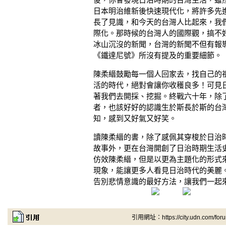
日本明治維新後快速現代化，將許多先
長了見識，和今天的台灣人比起來，我
際化。那時候的台灣人的國際觀，搞不
冰山沉沒的新聞，台灣的新聞不但有報
《鐵達尼號》所沒有提及的重要細節。
陳柔縉鼓勵每一個人回家去，找自己的
活的時代，絕對會讓你收穫良多！可見
著我們去開採、挖掘。終戰六十年，除
者，也該好好的認識生於斯長於斯的台
知，感到又好氣又好笑。
讀陳柔縉的書，除了感佩其穿梭於日治
故事外，更在台灣開創了日治時期生活
仿效陳柔縉，但是以更為主題化的形式
現象，能讓更多人看見日治時代的美麗
告別悲情意識的最好方法，讓我們一起
引用網址：https://city.udn.com/for