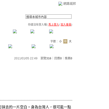
網路城邦
你還沒有登入喔(
馬上登入
/
加入會員
)
薦連結
公告區
訪客簿
市政中心
(0)
字體：
小
中
大
2011/01/05 22:49 瀏覽
316
｜回應
0
｜
推薦
0
行抹去的一片空白。身為台灣人，很可能一點