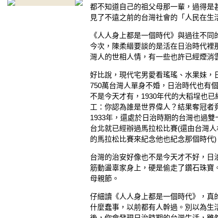
都不知道自己的祖父母那一輩，過得是
見了不遠之前的台灣社會的「人民在生
《人人身上都是一個時代》與過往不同
今次，陳柔縉要談的是活在日治時代裡
灣人的世相人情，有一些也許已經煙消
好比說，現代宅男愛看瑤瑤、水果妹，
750萬台灣人單身不婚，日治時代也有
不是今天才有，1930年代的大稻埕也
工：你認為誰是世界偉人？結果奪冠者
1933年，還處於日治時期的台灣也過
台北就已經辦過馬拉松比賽(還由台灣
的馬拉松比賽來紀念他也紀念那個時代)
台灣的治安好像也不是今天才不好，日
筋動盪辜家身上，硬是偷走了鑽石珠寶
母親節。
仔細讀《人人身上都是一個時代》，真
什麼蠢事，以前都有人幹過。別以為生
後，你會發現日治時期的台灣生活，雖