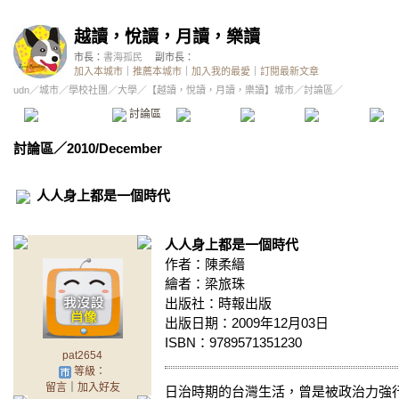
越讀，悅讀，月讀，樂讀
市長：
書海孤民
副市長：
加入本城市
｜
推薦本城市
｜
加入我的最愛
｜
訂閱最新文章
udn
／
城市
／
學校社團
／
大學
／
【越讀，悅讀，月讀，樂讀】城市
／討論區／
本城市首頁
討論區
精華區
投票區
影像館
推
討論區
／
2010/December
人人身上都是一個時代
人人身上都是一個時代
作者：陳柔縉
繪者：梁旅珠
出版社：時報出版
出版日期：2009年12月03日
ISBN：9789571351230
pat2654
等級：
留言
｜
加入好友
日治時期的台灣生活，曾是被政治力強