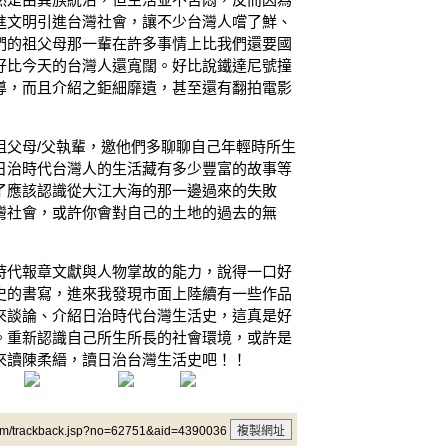
進文明引進台灣社會，讓不少台灣人嚐了鮮、
們的祖父母那一輩在許多事情上比我們還要國
好比今天的台灣人還寬闊。好比說鐵達尼號撞
導，而且介紹之鉅細靡遺，甚至還有翻拍電影
祖父母/父執輩，邀他們多聊聊自己年輕時所生
日治時代台灣人的生活藏有多少豐富的故事等
了應該認識從大江大海的那一邊過來的失敗
灣社會，或許你會對自己的土地的過去的無
時代報章文獻與人物掌故的能力，說得一口好
史的書寫，進來我發現市面上陸續有一些作品
來談論、介紹日治時代台灣生活史，這真是好
。重新認識自己所生所長的社會環境，或許是
來讀陳柔縉，讀日治台灣生活史吧！！
um/trackback.jsp?no=62751&aid=4390036