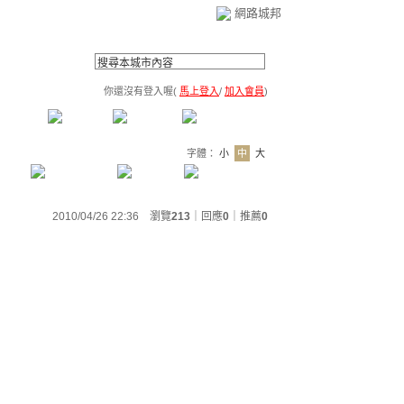
網路城邦
你還沒有登入喔(
馬上登入
/
加入會員
)
薦連結
公告區
訪客簿
市政中心
(0)
字體：
小
中
大
2010/04/26 22:36 瀏覽
213
｜回應
0
｜
推薦
0