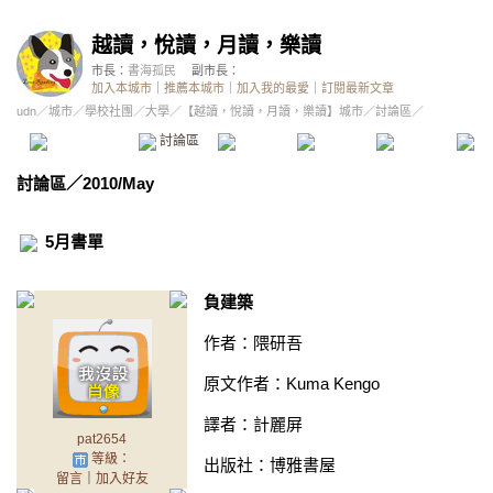
越讀，悅讀，月讀，樂讀
市長：
書海孤民
副市長：
加入本城市
｜
推薦本城市
｜
加入我的最愛
｜
訂閱最新文章
udn
／
城市
／
學校社團
／
大學
／
【越讀，悅讀，月讀，樂讀】城市
／討論區／
本城市首頁
討論區
精華區
投票區
影像館
推
討論區
／
2010/May
5月書單
負建築
作者：隈研吾
原文作者：Kuma Kengo
譯者：計麗屏
pat2654
等級：
出版社：博雅書屋
留言
｜
加入好友