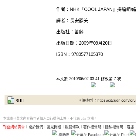
作者：NHK『COOL JAPAN』採編組/
譯者：長安靜美
出版社：笛藤
出版日期：2009年09月20日
ISBN：9789577105370
本文於
2010/06/02 03:41 修改第 7 次
引用網址：https://city.udn.com/for
本城市刊登之內容為作者個人自行提供上傳，不代表 udn 立場。
刊登網站廣告
︱
關於我們
︱
常見問題
︱
服務條款
︱
著作權聲明
︱
隱私權聲明
︱
客服
粉絲團