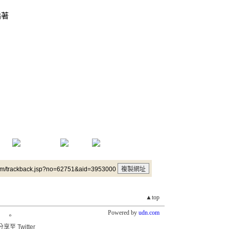
編著
um/trackback.jsp?no=62751&aid=3953000
▲top
Powered by
udn.com