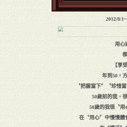
2012/8
用心
【享
年到50，
〝把握當下〞〝珍惜當下
50歲前的我，
50歲的我很〝
在〝用心〞中慢慢體