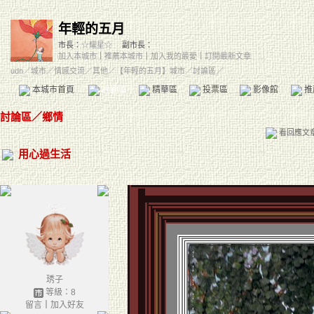
年輕的五月
市長：
☆耀星☆
副市長：
加入本城市
｜
推薦本城市
｜
加入我的最愛
｜
訂閱最新文章
udn
／
城市
／
情感交流
／
其他
／
【年輕的五月】城市
／討論區／
本城市首頁
討論區
精華區
投票區
影像館
推
討論區
／
鄉情
看回應文
用心過生活
琇子
等級：8
留言
｜
加入好友