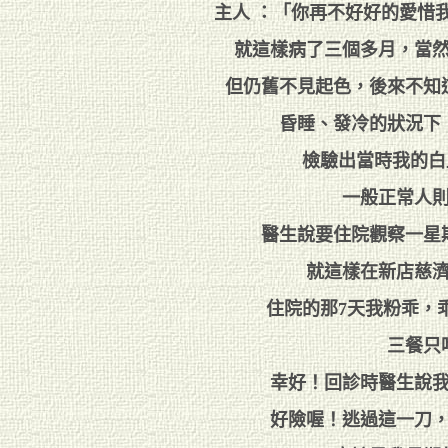
主人 ：「你再不好好的愛惜
就這樣病了三個多月，當
但仍舊不見起色，後來不知
昏睡、發冷的狀況下
檢驗出當時我的白血
一般正常人則為
醫生說要住院觀察一星
就這樣在新店慈
住院的那7天我粉乖，
三餐只
幸好！回診時醫生說
好險喔！逃過這一刀