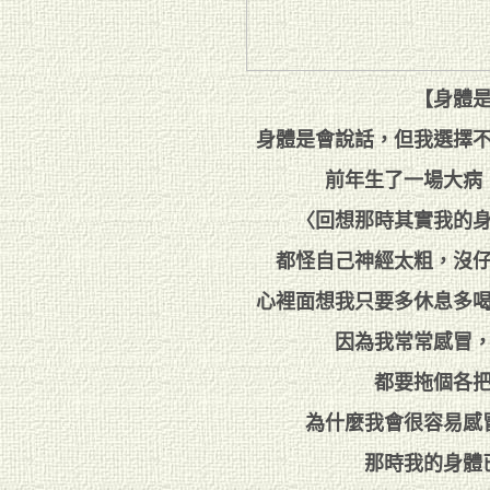
【身體
身體是會說話，但我選擇
前年生了一場大病
〈回想那時其實我的
都怪自己神經太粗，沒
心裡面想我只要多休息多
因為我常常感冒
都要拖個各
為什麼我會很容易感
那時我的身體