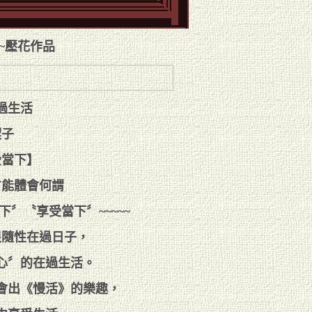
/1~~壓花作品
過生活
楔子
受當下】
方能體會何謂
〞〝享受當下〞~~~~~
很隨性在過日子，
用心〞的在過生活。
會出《慢活》的樂趣，