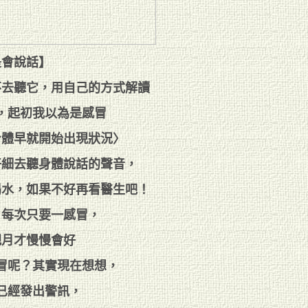
是會說話】
不去聽它，用自己的方式解讀
，起初我以為是感冒
身體早就開始出現狀況〉
仔細去聽身體說話的聲音，
喝水，如果不好再看醫生吧！
，每次只要一感冒，
把月才慢慢會好
冒呢？其實現在想想，
已經發出警訊，