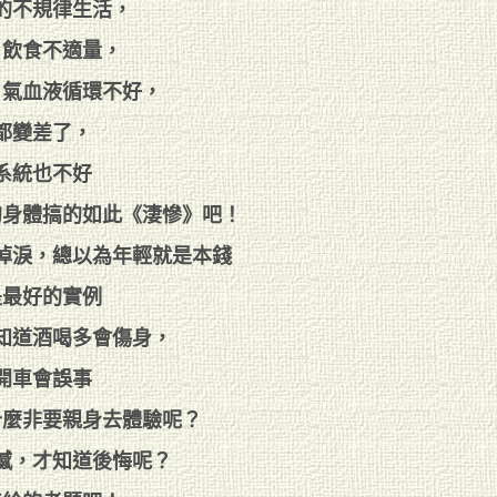
的不規律生活，
，飲食不適量，
，氣血液循環不好，
都變差了，
系統也不好
的身體搞的如此《淒慘》吧！
掉淚，總以為年輕就是本錢
是最好的實例
知道酒喝多會傷身，
開車會誤事
什麼非要親身去體驗呢？
憾，才知道後悔呢？