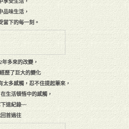
中享受生活，
中品味生活，
受當下的每一刻。
2年多來的改變，
子經歷了巨大的變化
，有太多感觸，忍不住提起筆來，
，在生活頓悟中的感觸，
下這紀錄~~
我回首過往