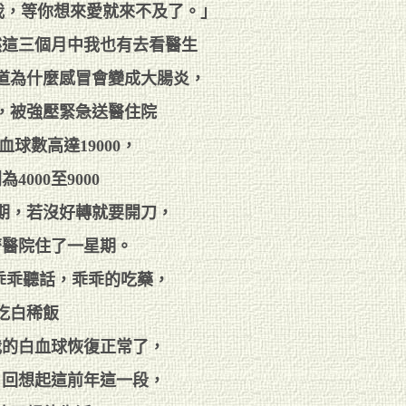
我，等你想來愛就來不及了。」
然這三個月中我也有去看醫生
道為什麼感冒會變成大腸炎，
，被強壓緊急送醫住院
球數高達19000，
4000至9000
期，若沒好轉就要開刀，
濟醫院住了一星期。
乖乖聽話，乖乖的吃藥，
吃白稀飯
我的白血球恢復正常了，
，回想起這前年這一段，