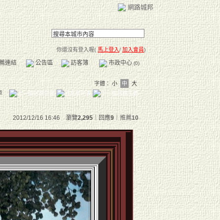
網路城邦
你還沒有登入喔(
馬上登入
/
加入會員
)
薦連結
公告區
訪客簿
市政中心
(0)
字體：
小
中
大
章
2012/12/16 16:46 瀏覽
2,295
｜回應
9
｜
推薦
10