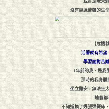
或許是老天
沒有經過苦難的生
【危機
活著就有希望
學習面對苦
1年前的我，是我
那時的我身體
坐立難安，無法坐
連躺都不
不知道換了幾張彈簧床