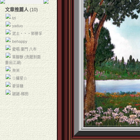
文章推薦人
(10)
tzi
yaduo
泥土‧‧‧郭譽孚
behappy
愛唱 廈門 八市
笨腳獸 (洗腥割面
重出江湖)
奈米
☆耀星☆
麥芽糖
謎謎-梯田