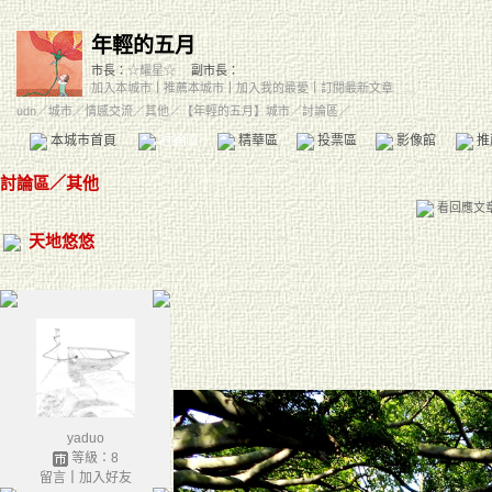
年輕的五月
市長：
☆耀星☆
副市長：
加入本城市
｜
推薦本城市
｜
加入我的最愛
｜
訂閱最新文章
udn
／
城市
／
情感交流
／
其他
／
【年輕的五月】城市
／討論區／
本城市首頁
討論區
精華區
投票區
影像館
推
討論區
／
其他
看回應文
天地悠悠
yaduo
等級：8
留言
｜
加入好友