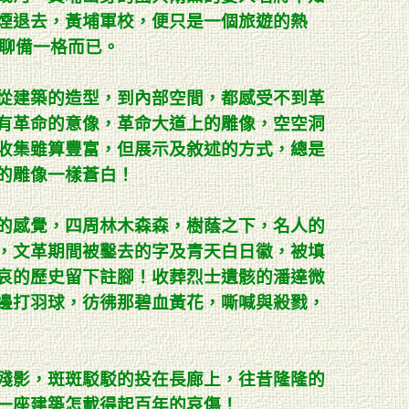
煙退去，黃埔軍校，便只是一個旅遊的熱
，聊備一格而已。
從建築的造型，到內部空間，都感受不到革
有革命的意像，革命大道上的雕像，空空洞
收集雖算豐富，但展示及敘述的方式，總是
的雕像一樣蒼白！
的感覺，四周林木森森，樹蔭之下，名人的
，文革期間被鑿去的字及青天白日徽，被填
哀的歷史留下註腳！收葬烈士遺骸的潘達微
邊打羽球，彷彿那碧血黃花，嘶喊與殺戮，
殘影，斑斑駁駁的投在長廊上，往昔隆隆的
一座建築怎載得起百年的哀傷！