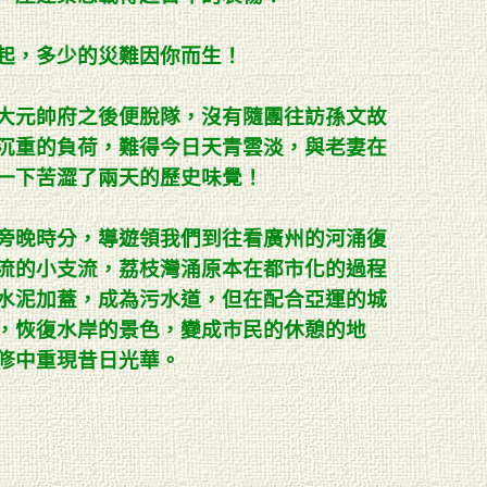
起，多少的災難因你而生！
大元帥府之後便脫隊，沒有隨團往訪孫文故
沉重的負荷，難得今日天青雲淡，與老妻在
一下苦澀了兩天的歷史味覺！
旁晚時分，導遊領我們到往看廣州的河涌復
流的小支流，荔枝灣涌原本在都市化的過程
水泥加蓋，成為污水道，但在配合亞運的城
，恢復水岸的景色，變成市民的休憩的地
修中重現昔日光華。