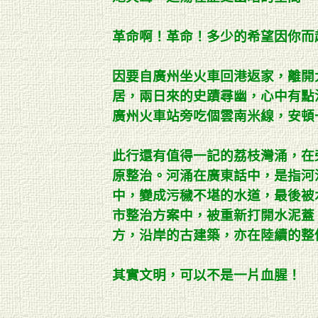
革命啊！革命！多少的希望因你而
因要自廣州坐火車回港返家，離開
居，兩日來的史蹟尋幽，心中有點
廣州火車站旁吃個雲南米線，安頓
此行還有值得一記的荔枝灣涌，在
原整治。河涌在廣東話中，是指河
中，變成污穢不堪的水道，最後被
市整治方案中，被重新打開水泥蓋
方，沿岸的古建築，亦在陸續的整
其實文明，可以不是一片血腥！