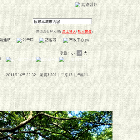
網路城邦
你還沒有登入喔(
馬上登入
/
加入會員
)
薦連結
公告區
訪客簿
市政中心
(0)
字體：
小
中
大
章
2011/11/25 22:32 瀏覽
3,201
｜回應
13
｜
推薦
11