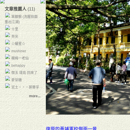
文章推薦人
(11)
笨腳獸 (洗腥割面
重出江湖)
十里
奈米
☆耀星☆
mushiner
楊梅一老仙
behappy
傑玉 環島 回來了
麥芽糖
泥土‧‧‧郭譽孚
more...
復原的黃埔軍校側面一景