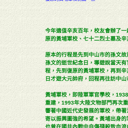
今年適值辛亥百年，校友會辦了一
原的黃埔軍校、七十二烈士墓及辛
原本的行程是先到中山市的孫文故
孫文的逝世紀念日，導遊說當天有
程，先到復原的黃埔軍校，再到辛
日才遊大元帥府，回程再往訪中山
黃埔軍校，即陸軍軍官學校，193
重建，1993年大陸文物部門再次
響著中國近代史發展的軍校，帶著
寄以振興圖強的希望。黃埔出身的
也曾在國共內戰中自傷殘殺致血流