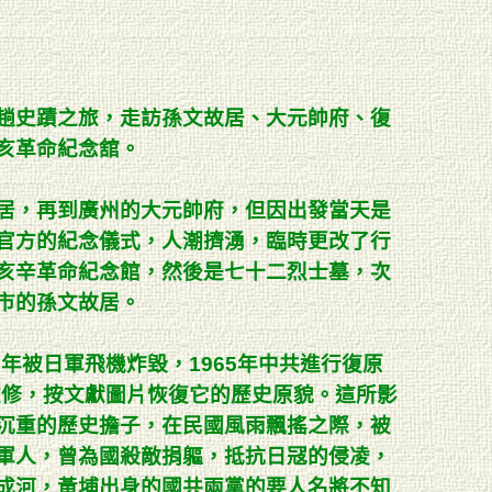
趟史蹟之旅，走訪孫文故居、大元帥府、復
亥革命紀念舘。
居，再到廣州的大元帥府，但因出發當天是
官方的紀念儀式，人潮擠湧，臨時更改了行
亥辛革命紀念館，然後是七十二烈士墓，次
市的孫文故居。
8年被日軍飛機炸毀，1965年中共進行復原
重修，按文獻圖片恢復它的歷史原貌。這所影
沉重的歷史擔子，在民國風雨飄搖之際，被
軍人，曾為國殺敵捐軀，抵抗日冦的侵凌，
成河，黃埔出身的國共兩黨的要人名將不知