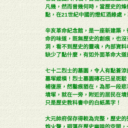
凡幾，然而曾幾何時，當歷史的烽
點，在21世紀中國的燈紅酒綠處
辛亥革命紀念館，是一座新建築，
命的味道，既無歷史的創痕，也沒
洞，看不到歷史的靈魂，內部資料
缺少了點什麼，有如外面革命大道
七十二烈士的墓園，令人有點蒼涼
墓塚縱橫！烈士墓園磚石已呈斑駁
補復原，然鑿痕猶在，為那一段悲
墳塚，就在一旁，附近的居民在墳
只是歷史教科書中的白紙黑字！
大元帥府保存得較為完整，歷史的
炮火聲，廻蕩在歷史幽暗的空間，