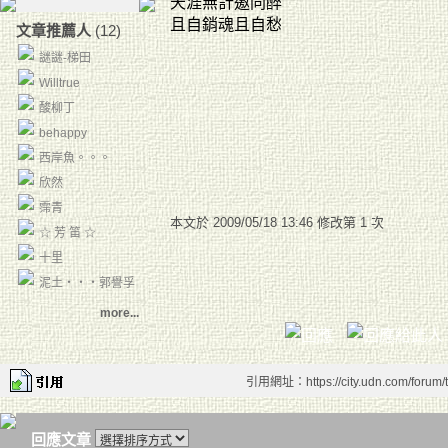
天涯無計邀同醉
且自銷魂且自愁
文章推薦人
(12)
謎謎-梯田
Willtrue
酸柳丁
behappy
西岸魚。。。
欣然
霈青
本文於
2009/05/18 13:46 修改第 1 次
☆ 芳 笛 ☆
十里
泥土‧‧‧郭譽孚
more...
引用網址：https://city.udn.com/forum
回應文章