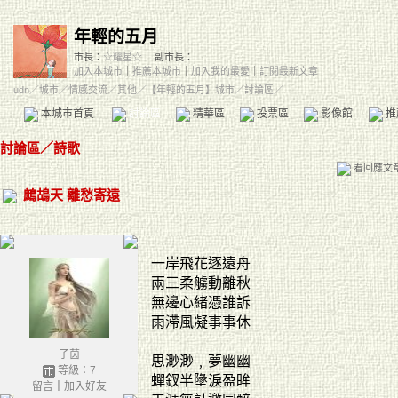
年輕的五月
市長：
☆耀星☆
副市長：
加入本城市
｜
推薦本城市
｜
加入我的最愛
｜
訂閱最新文章
udn
／
城市
／
情感交流
／
其他
／
【年輕的五月】城市
／討論區／
本城市首頁
討論區
精華區
投票區
影像館
推
討論區
／
詩歌
看回應文
鷓鴣天 離愁寄遠
一岸飛花逐遠舟
兩三柔艣動離秋
無邊心緒憑誰訴
雨滯風凝事事休
子茵
思渺渺﹐夢幽幽
等級：7
蟬釵半墬淚盈眸
留言
｜
加入好友