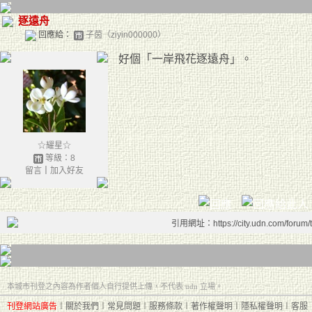
逐遠舟
回應給：
子茵（ziyin000000）
好個「一岸飛花逐遠舟」。
☆耀星☆
等級：8
留言
｜
加入好友
引用網址：https://city.udn.com/forum
本城市刊登之內容為作者個人自行提供上傳，不代表 udn 立場。
刊登網站廣告
︱
關於我們
︱
常見問題
︱
服務條款
︱
著作權聲明
︱
隱私權聲明
︱
客服