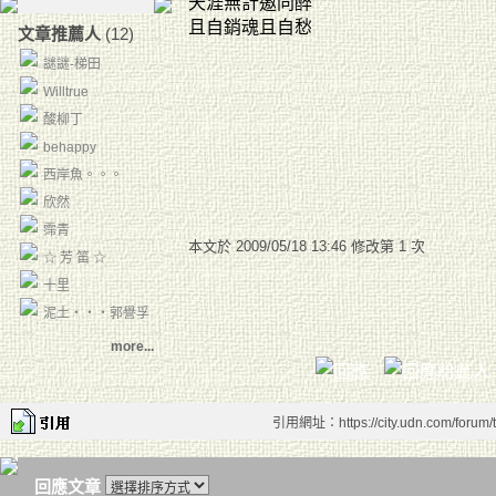
天涯無計邀同醉
且自銷魂且自愁
文章推薦人
(12)
謎謎-梯田
Willtrue
酸柳丁
behappy
西岸魚。。。
欣然
霈青
本文於
2009/05/18 13:46 修改第 1 次
☆ 芳 笛 ☆
十里
泥土‧‧‧郭譽孚
more...
引用網址：https://city.udn.com/forum
回應文章