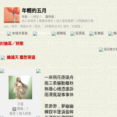
年輕的五月
市長：
☆耀星☆
副市長：
加入本城市
｜
推薦本城市
｜
加入我的最愛
｜
訂閱最新文章
udn
／
城市
／
情感交流
／
其他
／
【年輕的五月】城市
／討論區／
本城市首頁
討論區
精華區
投票區
影像館
推
討論區
／
詩歌
看回應文
鷓鴣天 離愁寄遠
一岸飛花逐遠舟
兩三柔艣動離秋
無邊心緒憑誰訴
雨滯風凝事事休
子茵
思渺渺﹐夢幽幽
等級：7
蟬釵半墬淚盈眸
留言
｜
加入好友