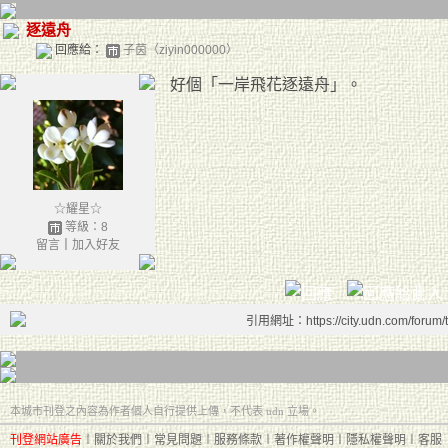
逐遠舟
回應給：
子茵（ziyin000000）
好個「一岸飛花逐遠舟」。
☆耀星☆
等級：8
留言
｜
加入好友
引用網址：https://city.udn.com/forum
本城市刊登之內容為作者個人自行提供上傳，不代表 udn 立場。
刊登網站廣告
︱
關於我們
︱
常見問題
︱
服務條款
︱
著作權聲明
︱
隱私權聲明
︱
客服