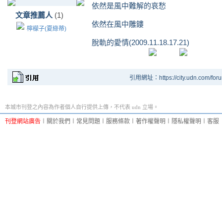
依然是風中難解的哀愁
文章推薦人
(1)
依然在風中雕鏤
檸檬子(夏綠蒂)
脫軌的愛情(2009.11.18.17.21)
引用網址：https://city.udn.com/for
本城市刊登之內容為作者個人自行提供上傳，不代表 udn 立場。
刊登網站廣告
︱
關於我們
︱
常見問題
︱
服務條款
︱
著作權聲明
︱
隱私權聲明
︱
客服