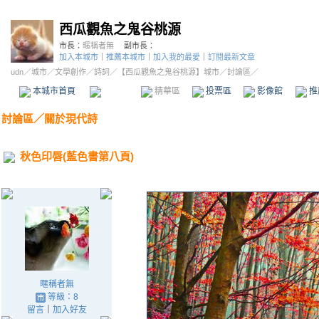
西瓜觀魚之鬼谷桃源
市長：
暱稱者無
副市長：
加入本城市
｜
推薦本城市
｜
加入我的最愛
｜
訂閱最新文章
udn
／
城市
／
文學創作
／
詩詞
／
【西瓜觀魚之鬼谷桃源】城市
／討論區／
本城市首頁
討論區
精華區
投票區
影像館
推
討論區
／
關於現代詩
秋色印唇(藍色書第八頁)
暱稱者無
等級：8
留言
｜
加入好友