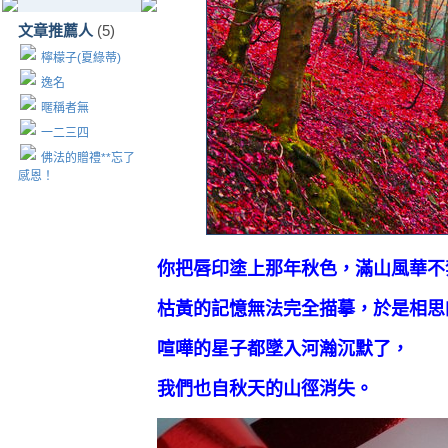
文章推薦人
(5)
檸檬子(夏綠蒂)
逸名
暱稱者無
一二三四
佛法的贈禮**忘了
感恩！
你把唇印塗上那年秋色，滿山風華不
枯黃的記憶無法完全描摹，於是相思
喧嘩的
星子都墜入河瀚沉默了，
我們也自秋天的山徑
消失。