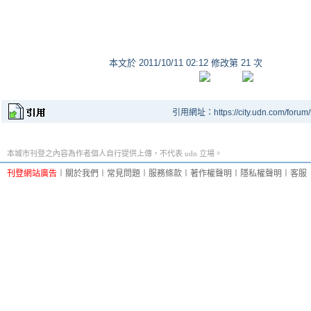
本文於
2011/10/11 02:12 修改第 21 次
引用網址：https://city.udn.com/forum
本城市刊登之內容為作者個人自行提供上傳，不代表 udn 立場。
刊登網站廣告
︱
關於我們
︱
常見問題
︱
服務條款
︱
著作權聲明
︱
隱私權聲明
︱
客服