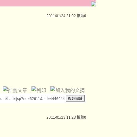
2011/01/24 21:02
推薦
0
/trackback.jsp?no=62611&aid=4446944
2011/01/23 11:23
推薦
0