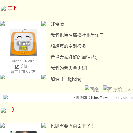
二下
好快唷
我們也待在廣播社也半年了
想想真的學到很多
希望大家好好的加油八:)
vivian507207
等級：
我們的明天會更好!!
留言
｜
加入好友
加油!!! fighting
引用網址：https://city.udn.com/forum
＝）
也即將要邁向２下了！