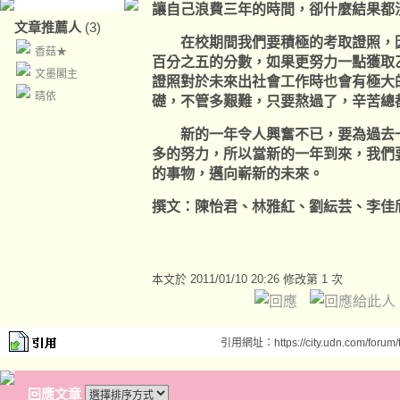
讓自己浪費三年的時間，卻什麼結果都
文章推薦人
(3)
在校期間我們要積極的考取證照，因
香菇★
百分之五的分數，如果更努力一點獲取
文墨閣主
證照對於未來出社會工作時也會有極大
晴依
礎，不管多艱難，只要熬過了，辛苦總
新的一年令人興奮不已，要為過去一
多的努力，所以當新的一年到來，我們
的事物，邁向嶄新的未來。
撰文：陳怡君、林雅紅、劉紜芸、李佳
本文於
2011/01/10 20:26 修改第 1 次
引用網址：https://city.udn.com/forum
回應文章