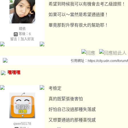
希望到時候我可以有機會去考乙級證照！
如果可以～當然是希望通過摟！
畢竟那對升學有很大的幫助耶！
晴依
等級：6
留言
｜
加入好友
引用網址：https://city.udn.com/forum
嘿嘿嘿
考檢定
真的既緊張後害怕
好怕自己沒過那種失落感
又想要通過的那種喜悅感
qwer50178