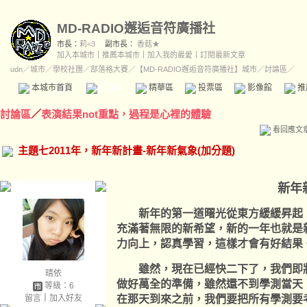
MD-RADIO邂逅音符廣播社
市長：
莉<3
副市長：
香菇★
加入本城市
｜
推薦本城市
｜
加入我的最愛
｜
訂閱最新文章
udn
／
城市
／
學校社團
／
部落格大賽
／
【MD-RADIO邂逅音符廣播社】城市
／討論區／
本城市首頁
討論區
精華區
投票區
影像館
推
討論區
／
表演結果not重點，過程是心裡的體驗
看回應文
主題七2011年，新年新計畫-新年新氣象(加分題)
新年
新年的第一道曙光從東方緩緩昇起，
充滿著無限的新希望，新的一年也就是
力向上，認真學習，這樣才會有好結果
雖然，現在已經快二下了，我們即將
晴依
做好萬全的準備，雖然還不到學測當天
等級：6
留言
｜
加入好友
在那天到來之前，我們要把所有學測要