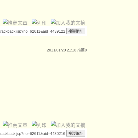
/trackback.jsp?no=62611&aid=4439122
2011/01/20 21:18
推薦
0
/trackback.jsp?no=62611&aid=4430216