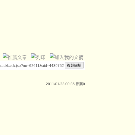
/trackback.jsp?no=62611&aid=4439752
2011/01/23 00:36
推薦
0