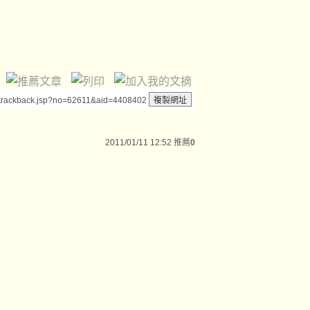
/trackback.jsp?no=62611&aid=4408402
2011/01/11 12:52
推薦
0