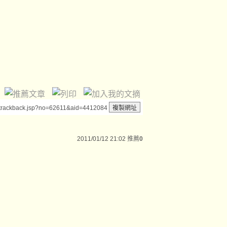
/trackback.jsp?no=62611&aid=4412084
2011/01/12 21:02
推薦
0