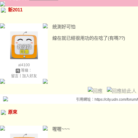
新2011
統測好可怕
線在就已經很用功的在唸了(有嗎??)
al4100
等級：
留言
｜
加入好友
引用網址：https://city.udn.com/forum
原來
喔喔~~~