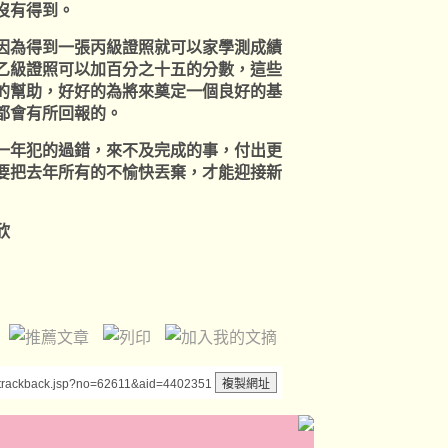
沒有得到。
為得到一張丙級證照就可以家學測成績
乙級證照可以加百分之十五的分數，這些
的幫助，好好的為將來奠定一個良好的基
都會有所回報的。
年犯的過錯，來不及完成的事，付出更
要把去年所有的不愉快丟棄，才能迎接新
欣
/trackback.jsp?no=62611&aid=4402351