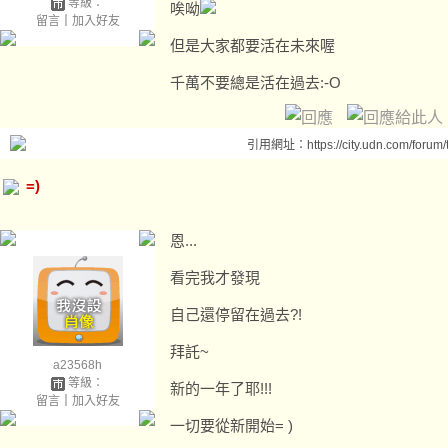
等級：
唉呦
留言
｜
加入好友
但是大家都要活在未來喔
千萬不要總是活在過去:-O
引用網址：https://city.udn.com/forum
=)
恩...
看完我才發現
自己還停留在過去?!
拜託~
a23568h
等級：
新的一年了耶!!!
留言
｜
加入好友
一切要從新開始= )