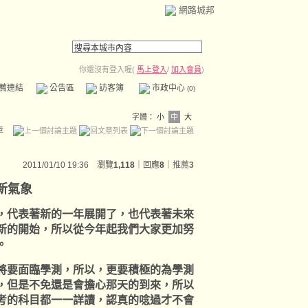
網路城邦
你還沒有登入喔(
馬上登入
/
加入會員
)
薦連結
公告區
訪客簿
市政中心
(0)
字體：
小
中
大
章
2011/01/10 19:36 瀏覽
1,118
｜回應
8
｜
推薦
3
新氣象
代表著新的一年展開了，也代表著未來
新的開始，所以從今年起我們大家更加努
。
要面臨學測，所以，更要積極的為學測
，但是不免還是會擔心那天的到來，所以
考的科目都一一詳讀，認真的唸過才不會