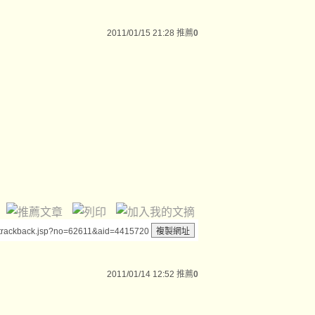
2011/01/15 21:28
推薦
0
/trackback.jsp?no=62611&aid=4415720
2011/01/14 12:52
推薦
0