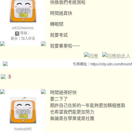
快換我們考統測啦
時間過真快
轉眼間
w6324winnie
等級：
就要考試
留言
｜
加入好友
就要畢業啦~~~
引用網址：https://city.udn.com/forum
:)
時間過得好快
要二下了
期許自己在新的一年能夠更加積極進取
也希望我們能更加努力
無論是在學業或是社團
lisalisa895