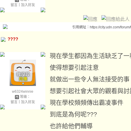
留言
｜
加入好友
引用網址：https://city.udn.com/forum
????
現在學生都因為生活缺乏了一
使得想要引起注意
就做出一些令人無法接受的事
想要引起社會大眾的觀看與討
w6324winnie
等級：
現在學校頻頻傳出霸凌事件
留言
｜
加入好友
到底是為何呢???
也許給他們輔導