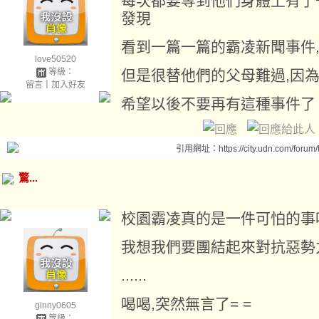
每次都要等到他們身體上有了一
發現
看到一篇一篇的霸凌新聞事件
love50520
等級：
但是很替他們的父母難過,因為每
留言
｜
加入好友
希望以後不要再有這種事件了
引用網址：https://city.udn.com/forum
驚...
校園霸凌真的是一件可怕的事呀
我想我們要團結起來對抗惡勢
......
喝喝,突然無言了= =
ginny0605
等級：