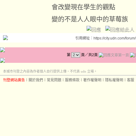
會改變現在學生的觀點
變的不是人人眼中的草莓族
引用網址：https://city.udn.com/forum
第
頁／共2頁
本城市刊登之內容為作者個人自行提供上傳，不代表 udn 立場。
刊登網站廣告
︱
關於我們
︱
常見問題
︱
服務條款
︱
著作權聲明
︱
隱私權聲明
︱
客服