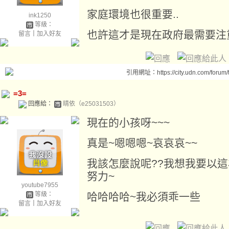
家庭環境也很重要..
ink1250
等級：
也許這才是現在政府最需要注
留言
｜
加入好友
引用網址：https://city.udn.com/forum
=3=
回應給：
晴依（e25031503）
現在的小孩呀~~~
真是~嗯嗯嗯~哀哀哀~~
我該怎麼說呢??我想我要以
努力~
youtube7955
等級：
哈哈哈哈~我必須乖一些
留言
｜
加入好友