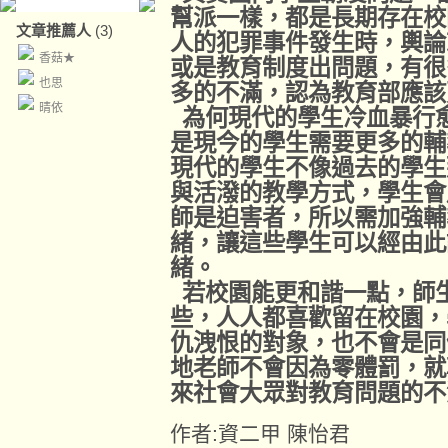
幫派一樣，都是長期存在校
文章推薦人
(3)
人的犯罪事件發生時，輿論
香菇★
或是教育制度出問題，有很
也思
多的不滿，認為教育部應該
晴依
為何現代的學生冷血暴行
是現今的學生需要更多的輔
現代的學生不像過去的學生
與活潑的教學方式，學生會
師是迫害者，所以需加強輔
緒，讓這些學生可以經由此
緒。
若校園能更和諧一點，師
些，人人都喜歡留在校園，
仇洩恨的對象，也不會是同
地老師不會因為零體罰，就
來社會大眾對教育問題的不
作者:資二甲 陳怡君