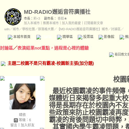
MD-RADIO邂逅音符廣播社
市長：
莉<3
副市長：
香菇★
加入本城市
｜
推薦本城市
｜
加入我的最愛
｜
訂閱最新文章
udn
／
城市
／
學校社團
／
部落格大賽
／
【MD-RADIO邂逅音符廣播社】城市
／討論區／
本城市首頁
討論區
精華區
投票區
影像館
推
討論區
／
表演結果not重點，過程是心裡的體驗
看回應文
主題二校園不是只有霸凌-校園新主張(加分題)
校園
最近校園霸凌的事件頻傳
媒體近日來揭發多起重大校
得是長期存在於校園內不友
些政策來防止校園霸凌再度
晴依
霸凌的背後問題切中時弊，
等級：6
留言
｜
加入好友
其實國內學生霸凌問題，