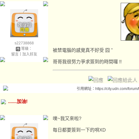
s22738868
等級：
被禁電腦的感覺真不好受 囧 "
留言
｜
加入好友
哥哥我很努力爭求簽到的時間囉 !!
引用網址：https://city.udn.com/forum
.......加油!
噗~我又來啦?
每日都要簽到一下的唄XD