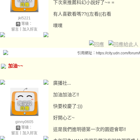
下次來推薦科幻小說好了~= =
有人喜歡看嗎??((左看((右看
jkl5221
等級：
噗噗
留言
｜
加入好友
引用網址：https://city.udn.com/forum
加油~~
廣播社...
加油加油ㄛ!!
快要校慶了:)))
好開心ㄛ~
ginny0605
等級：
這是我們進明德第一次的園遊會耶!!
留言
｜
加入好友