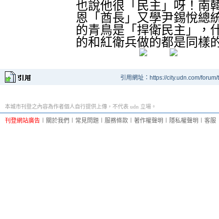
也說他很「民主」呀！南
恩「酋長」又學尹錫悅總
的青鳥是「捍衛民主」，
的和紅衛兵做的都是同樣
引用網址：https://city.udn.com/forum
本城市刊登之內容為作者個人自行提供上傳，不代表 udn 立場。
刊登網站廣告
︱
關於我們
︱
常見問題
︱
服務條款
︱
著作權聲明
︱
隱私權聲明
︱
客服