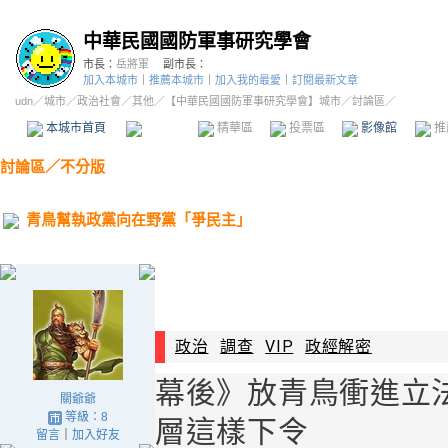
中華民國國防軍事研究學會
市長：
岳將軍
副市長：
加入本城市
｜
推薦本城市
｜
加入我的最愛
｜
訂閱最新文章
udn
／
城市
／
政治社會
／
其他
／
【中華民國國防軍事研究學會】城市
／討論區／
本城市首頁
討論區
精華區
投票區
影像館
推
討論區
／
不分版
青鳥幫執政黨向在野黨「爭民主」
政治
調查
VIP
政經解密
幕後》放青鳥衝進立法
關爺爺
等級：8
層這樣下令
留言
｜
加入好友