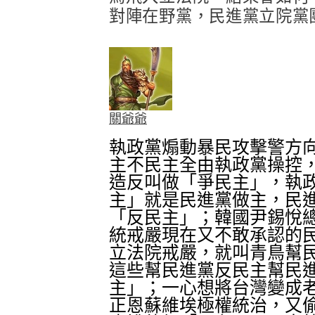
對陣在野黨，民進黨立院黨
關爺爺
執政黨煽動暴民攻擊警方
主不民主全由執政黨操控
造反叫做「爭民主」，執
主」就是民進黨做主，民
「反民主」；韓國尹錫悅
統戒嚴現在又不敢承認的
立法院戒嚴，就叫青鳥幫
這些幫民進黨反民主幫民
主」；一心想將台灣變成
正恩蘇維埃極權統治，又