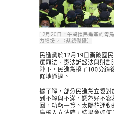
12月20日上午聲援民進黨的
力增援。（蔡親傑攝）
民
進黨於12月19日衝破
選罷法、憲法訴訟法與財劃
陣下，民進黨撐了100分
條地通過。
據了解，部分民進黨立委對
到不解與不滿，認為好不容
回，功虧一簣。太陽花運動
鳥飛入立法院，結果會如何