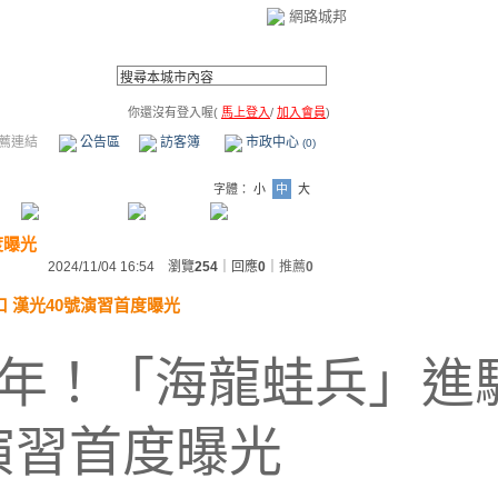
網路城邦
你還沒有登入喔(
馬上登入
/
加入會員
)
薦連結
公告區
訪客簿
市政中心
(0)
字體：
小
中
大
度曝光
2024/11/04 16:54 瀏覽
254
｜回應
0
｜
推薦
0
 漢光40號演習首度曝光
年！「海龍蛙兵」進
號演習首度曝光