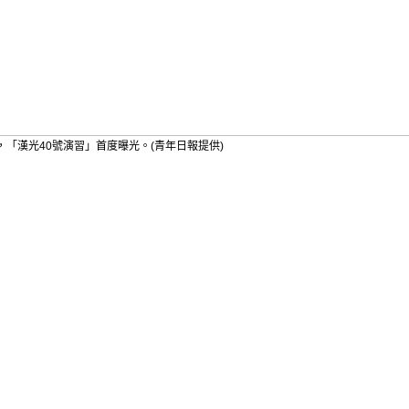
「漢光40號演習」首度曝光。(青年日報提供)