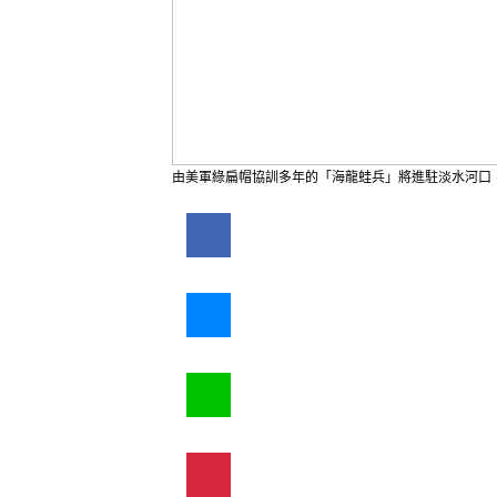
由美軍綠扁帽協訓多年的「海龍蛙兵」將進駐淡水河口，