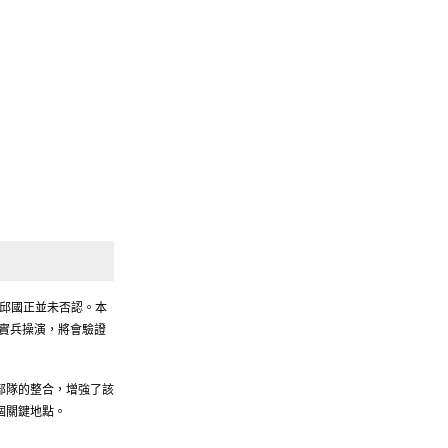
邱國正並未否認。本
及實兵操演，將會驗證
部隊的整合，增強了該
個關鍵地點。