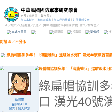
中華民國國防軍事研究學會
市長：
岳將軍
副市長：
加入本城市
｜
推薦本城市
｜
加入我的最愛
｜
訂閱最新文章
udn
／
城市
／
政治社會
／
其他
／
【中華民國國防軍事研究學會】城市
／討論區／
本城市首頁
討論區
精華區
投票區
影像館
推
討論區
／
不分版
綠扁帽協訓多年！「海龍蛙兵」進駐淡水河口 漢光40號演習首
綠扁帽協訓多年！「海龍蛙兵」進駐淡水河口
綠扁帽協訓多
口 漢光40
岳將軍
等級：8
留言
｜
加入好友