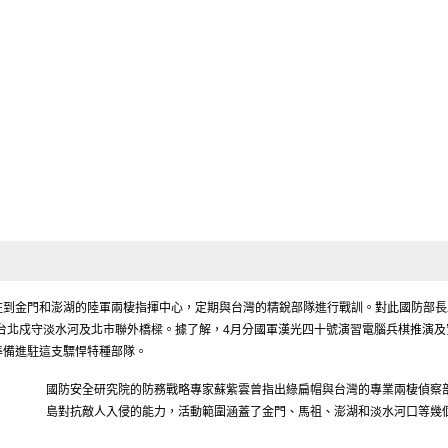
駐到金門和澎湖的陸軍兩棲指揮中心，定期與台灣的精銳部隊進行戰訓。對此國防部長
師台北戍守淡水河及北市聯外橋樑。據了解，4月分國軍漢光四十號演習電腦兵棋推演
準備進駐這支驃悍特種部隊。
國防安全研究院的防務戰略專家蘇紫雲曾指出綠扁帽與台灣的專業兩棲偵察
島對抗敵人入侵的能力，活動範圍涵蓋了金門、馬祖、澎湖和淡水河口等幾