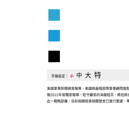
特
大
中
字級設定：
小
美國軍事新聞網曾報導，美國綠扁帽部隊軍事顧問進
報2022年曾獨家報導，駐守離島的海龍蛙兵，將班
此一戰略部屬，目前相關陸軍相關營舍已進行整建，