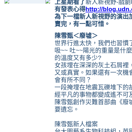
上星期看了
新人新視野-戲劇
有發表心得
http://blog.ud
為下一檔新人新視野的演出
賣完，有一點可惜。
陳雪甄＜廢墟＞
世界行進太快，我們也習慣
吸~~ 吐~~陽光的重量是什
的溫度又有多少?
女孩埋在深深的灰土石屑裡
又或真實。如果還有一次機
會有所不同？
一段掩埋在地震瓦礫堆下的
經平凡的事物都變成遙不可
陳雪甄創作災難首部曲《廢墟
要遺忘。
陳雪甄新人檔案
台大園藝系生物科技組，英國Brun