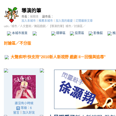
導演的筆
市長：
侯剛本
副市長：
加入本城市
｜
推薦本城市
｜
加入我的最愛
｜
訂閱最新文章
udn
／
城市
／
人文藝術
／
舞蹈戲劇
／
【導演的筆】城市
／討論區／
本城市首頁
討論區
精華區
投票區
影像館
推
討論區
／
不分版
大聲疾呼!快支持"2010新人新視野 戲劇 II－回憶與追尋"
誰沒有小時候
等級：6
留言
｜
加入好友