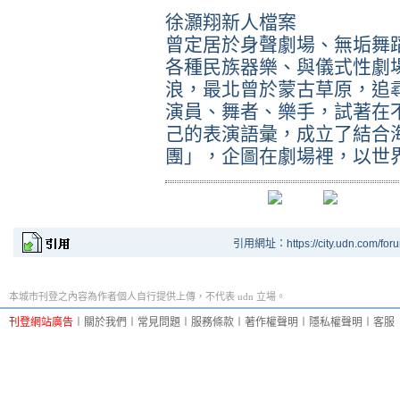
徐灝翔新人檔案
曾定居於身聲劇場、無垢舞
各種民族器樂、與儀式性劇
浪，最北曾於蒙古草原，追
演員、舞者、樂手，試著在
己的表演語彙，成立了結合
團」，企圖在劇場裡，以世
引用網址：https://city.udn.com/for
本城市刊登之內容為作者個人自行提供上傳，不代表 udn 立場。
刊登網站廣告
︱
關於我們
︱
常見問題
︱
服務條款
︱
著作權聲明
︱
隱私權聲明
︱
客服