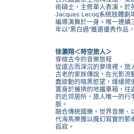
術碩士，主修單人表演。於英國Joh
Jacques Lecoq系統
編導演舞於一身。唯一連續
年以”黑白過”獲選優秀作品
徐灝翔＜時空旅人＞
穿梭古今的音樂旅程
從遠古而深沉的夢境裡，旅
古老的家族傳說，在光影流
蠢欲動的暗黑慾望，緩緩爬
置身於擁擠的地鐵車箱，往
的近郊居所，旅人唯一的行
脈。
融合傳統國樂、世界音樂、
代海馬樂團以魔幻寫實的節
孤寂。