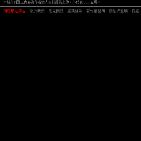
本城市刊登之內容為作者個人自行提供上傳，不代表 udn 立場。
刊登網站廣告
︱
關於我們
︱
常見問題
︱
服務條款
︱
著作權聲明
︱
隱私權聲明
︱
客服