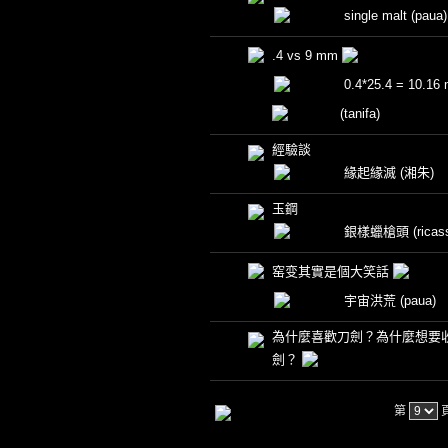
single malt
(paua)
.4 vs 9 mm
0.4*25.4 = 10.16
(tanifa)
經驗談
緣起緣滅
(湘朱)
玉鋼
銀樣蠟槍頭
(ricas
窑变其實是個大笑話
宇宙洪荒
(paua)
為什麼喜歡刀劍？為什麼想要
劍？
第