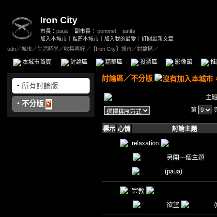
Iron City
市長：
paua
副市長：
pommel
、
tanifa
加入本城市
｜
推薦本城市
｜
加入我的最愛
｜
訂閱最新文章
udn
／
城市
／
生活時尚
／
收集嗜好
／
【Iron City】城市
／討論區／
本城市首頁
討論區
精華區
投票區
影像館
推
討論區
／
不分版
‧
所有討論版
主
‧
不分版
第
標示
心情
討論主題
relaxation
另開一個主題
(paua)
宗教
欲望
(