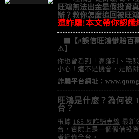
旺鴻無法出金是假投資
辦？
教你怎麼追回被
旺
遭詐騙
!
本文帶你認識
🟥【#誤信旺鴻慘賠百
⚠️】
你也曾看到「高獲利、穩
小心！這不是機會，是陷阱
詐騙平台網址：
www.qnmg
旺鴻是什麼？為何被 1
台？
根據
165 反詐騙專線
最新
台，實際上是一個假借投資
者遍佈全台。