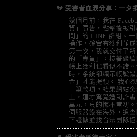
💔
受害者血淚分享：一夕損失
幾個月前，我在 Face
資」廣告，點擊後被引
問」的 LINE 群組
操作，確實有獲利並成
第一次，我就交付了新台
的「專員」，接著繼續
帳上獲利也看似不錯。
時，系統卻顯示帳號錯
金」才能提領。 我心
一筆款項。結果網站突
上，這才驚覺遭到詐騙，
萬元，真的悔不當初。
伺服器設在海外，追查
下證據並找合法團隊協