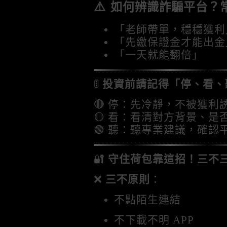
⚠️
如何辨識詐騙平台？
「老師帶單，穩穩獲利
「先繳保證金才能出金
「一天就能翻倍」
🚦
投資前請記得「停、看、
🔴 停：先冷靜，不被獲利
🟡 看：看清對方背景、是
🟢 聽：聽專業建議，確認
🔐
守住荷包靠這招！三不
❌
三不原則
：
不點陌生連結
不下載不明 APP