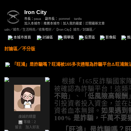
Iron City
市長：
paua
副市長：
pommel
、
tanifa
加入本城市
｜
推薦本城市
｜
加入我的最愛
｜
訂閱最新文章
udn
／
城市
／
生活時尚
／
收集嗜好
／
【Iron City】城市
／討論區／
本城市首頁
討論區
精華區
投票區
影像館
推
討論區
／
不分版
「旺鴻」是詐騙嗎？旺鴻被165多次通報為詐騙平台⚠️旺鴻
根據「
165
反詐騙國家
被確認為詐騙平台！這類
不賠
」、「
低風險高報酬
引投資者投入資金，並在
資者血本無歸。
如果遇到
100%
是詐騙，千萬不要
虔誠的精靈
等級：2
留言
｜
加入好友
「
旺鴻
」是詐騙嗎？