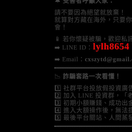
🔔
受害者呼籲大家：
請不要因為絕望就放棄！
就算對方藏在海外，只要
會！
📱 若你懷疑被騙，歡迎
lylh8654
➡️ LINE ID：
➡️ Email：
cxszytd@gmail
📉
詐騙套路一次看懂！
1️⃣ 社群平台投放假投資廣
2️⃣ 加入 LINE 投資群
3️⃣ 初期小額賺錢、成功
4️⃣ 進入大額操作後，無
5️⃣ 最後平台關站、人間