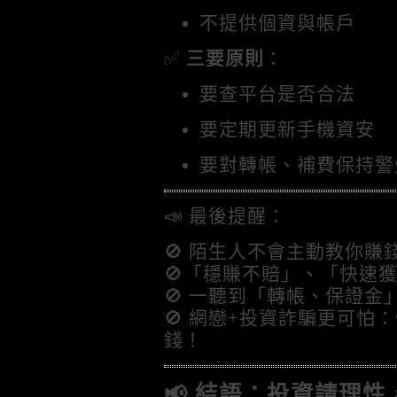
不提供個資與帳戶
✅
三要原則
：
要查平台是否合法
要定期更新手機資安
要對轉帳、補費保持警
📣 最後提醒：
🚫 陌生人不會主動教你賺
🚫「穩賺不賠」、「快速獲
🚫 一聽到「轉帳、保證金
🚫 網戀+投資詐騙更可怕
錢！
📢 結語：投資請理