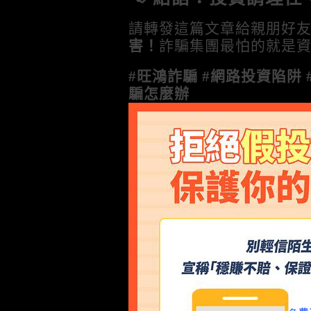
請轉發這篇文章給親朋好
害！
詐騙集團最怕的就是
#旺鴻詐騙 #網路投資陷阱 #
騙怎麼辦