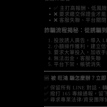
✅ 主打高報酬、低風險
❌ 要求繳交保證金才
❌ 客服失聯、平台關閉
詐騙流程揭秘：從誘騙到跑
投放誘人廣告，導入 LI
小額操作獲利，建立信
要求大筆投入，加收手
無法出金，客服失聯
平台下架，帳號消失
🆘
被 旺鴻 騙怎麼辦？立
✅ 保留所有 LINE 對話
✅ 撥打 165 專線通報，
✅ 尋求專業法律/資安團