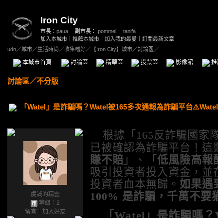
Iron City
市長：
paua
副市長：
pommel
、
tanifa
加入本城市
｜
推薦本城市
｜
加入我的最愛
｜
訂閱最新文章
udn
／
城市
／
生活時尚
／
收集嗜好
／
【Iron City】城市
／討論區／
本城市首頁
討論區
精華區
投票區
影像館
推
討論區
／
不分版
「Watel」是詐騙嗎？Watel被165多次通報為詐騙平台⚠️W
根據「
165
反詐騙國家
已被確認為詐騙平台！這
賺不賠
」、「
低風險高報
吸引投資者投入資金，並
投資者血本無歸。
如果遇
100%
是詐騙，千萬不要
虔誠的精靈
等級：2
留言
｜
加入好友
「
Watel
」是詐騙嗎？