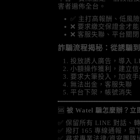
害者遍佈全台。
✅ 主打高報酬、低風險
❌ 要求繳交保證金才
❌ 客服失聯、平台關閉
詐騙流程揭秘：從誘騙到跑
投放誘人廣告，導入 LI
小額操作獲利，建立信
要求大筆投入，加收手
無法出金，客服失聯
平台下架，帳號消失
🆘
被 Watel 騙怎麼辦？
✅ 保留所有 LINE 對話
✅ 撥打 165 專線通報，
✅ 尋求專業法律/資安團