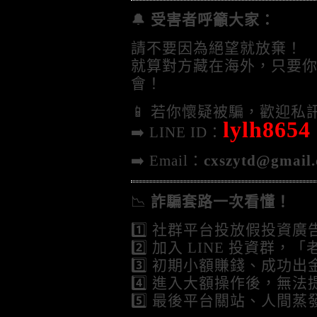
🔔
受害者呼籲大家：
請不要因為絕望就放棄！
就算對方藏在海外，只要
會！
📱 若你懷疑被騙，歡迎
lylh8654
➡️ LINE ID：
➡️ Email：
cxszytd@gmail
📉
詐騙套路一次看懂！
1️⃣ 社群平台投放假投資廣
2️⃣ 加入 LINE 投資群
3️⃣ 初期小額賺錢、成功
4️⃣ 進入大額操作後，無
5️⃣ 最後平台關站、人間