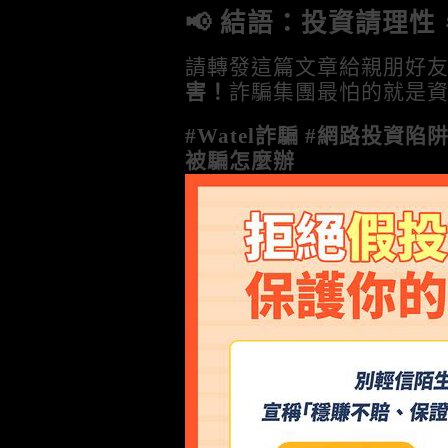
📢 結語：投資請理
請轉發這篇文章給親朋好
害！
詐騙集團最怕的就是
#Watel詐騙 #網路投資陷阱
被騙怎麼辦