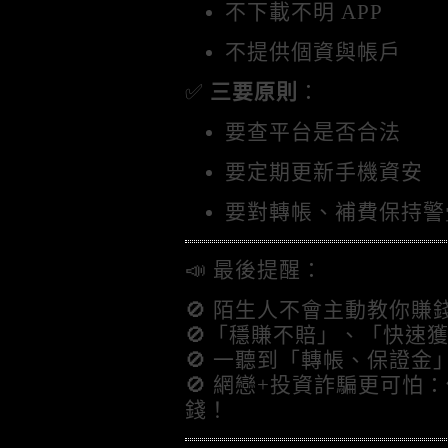
不下載不明 APP
不提供個資與帳戶
✅
三要原則
：
要查平台是否合法
要定期更新手機資安
要對轉帳、補費保持警
📣 最後提醒：
🚫 陌生人不會主動教你賺
🚫「穩賺不賠」、「快速獲
🚫 一聽到「轉帳、保證金
🚫 網戀+投資詐騙更可怕
錢！