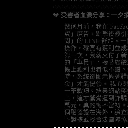
💔
受害者血淚分享：一夕損失
幾個月前，我在 Face
資」廣告，點擊後被引
問」的 LINE 群組
操作，確實有獲利並成
第一次，我就交付了新台
的「專員」，接著繼續
帳上獲利也看似不錯。
時，系統卻顯示帳號錯
金」才能提領。 我心
一筆款項。結果網站突
上，這才驚覺遭到詐騙，
萬元，真的悔不當初。
伺服器設在海外，追查
下證據並找合法團隊協