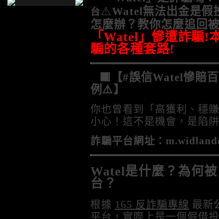
⚠️
Watel無法出金是假
台
怎麼辦？
教你怎麼追回
「
Watel
」慘遭詐騙
!
騙的各種套路
!
🟥【#誤信Watel慘
例⚠️】
你也曾看到「高獲利、穩
小心！這不是機會，是陷阱
詐騙平台網址：
m.widland
Watel是什麼？為何被
台？
根據
165 反詐騙專線
最新
平台，實際上是一個假借投