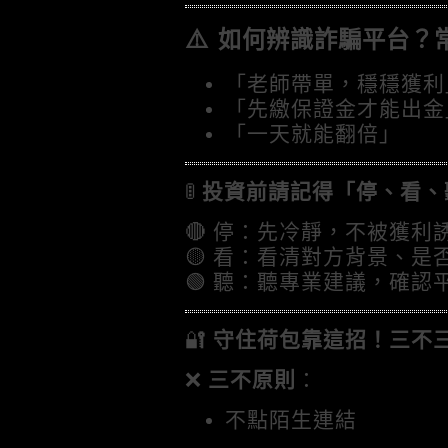
⚠️
如何辨識詐騙平台？
「老師帶單，穩穩獲利
「先繳保證金才能出金
「一天就能翻倍」
🚦
投資前請記得「停、看、
🔴 停：先冷靜，不被獲利
🟡 看：看清對方背景、是
🟢 聽：聽專業建議，確認
🔐
守住荷包靠這招！三不
❌
三不原則
：
不點陌生連結