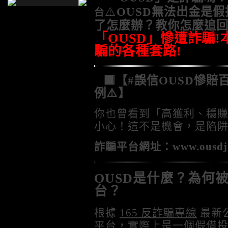
⚠️
OUSD無法出金是假
台
了怎麼辦？
教你怎麼追
「
OUSD
」慘遭詐騙
!
騙的各種套路
!
🟥【#誤信OUSD慘
例⚠️】
你也曾看到「高獲利、穩
小心！這不是機會，是陷阱
詐騙平台網址：
www.ousdj
OUSD是什麼？為何被
台？
根據
165 反詐騙專線
最新
平台，實際上是一個假借投