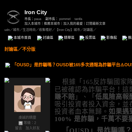
Iron City
市長：
paua
副市長：
pommel
、
tanifa
加入本城市
｜
推薦本城市
｜
加入我的最愛
｜
訂閱最新文章
udn
／
城市
／
生活時尚
／
收集嗜好
／
【Iron City】城市
／討論區／
本城市首頁
討論區
精華區
投票區
影像館
推
討論區
／
不分版
「OUSD」是詐騙嗎？OUSD被165多次通報為詐騙平台⚠️
根據「
165
反詐騙國家
已被確認為詐騙平台！這
賺不賠
」、「
低風險高報
吸引投資者投入資金，並
投資者血本無歸。
如果遇
100%
是詐騙，千萬不要
虔誠的精靈
等級：2
留言
｜
加入好友
「
OUSD
」是詐騙嗎