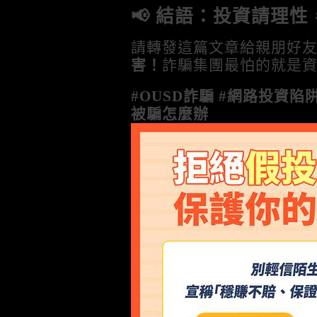
📢 結語：投資請理
請轉發這篇文章給親朋好
害！
詐騙集團最怕的就是
#OUSD詐騙 #網路投資陷阱
被騙怎麼辦