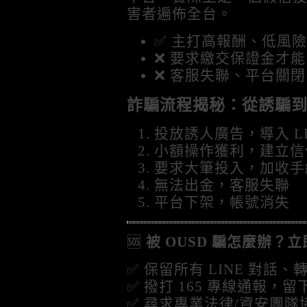
害者遍佈全台。
✅ 主打高報酬、低風險
❌ 要求繳交保證金才
❌ 客服失聯、平台關閉
詐騙流程揭秘：從誘騙到跑
投放誘人廣告，導入 LI
小額操作獲利，建立信
要求大筆投入，加收手
無法出金，客服失聯
平台下架，帳號消失
🆘
被 OUSD 騙怎麼辦？
✅ 保留所有 LINE 對話
✅ 撥打 165 專線通報，
✅ 尋求專業法律/資安團