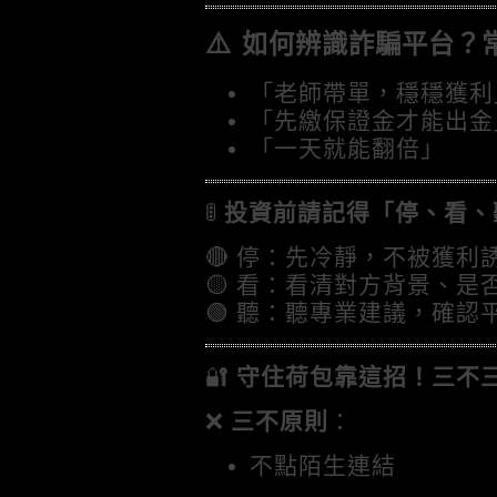
⚠️
如何辨識詐騙平台？
「老師帶單，穩穩獲利
「先繳保證金才能出金
「一天就能翻倍」
🚦
投資前請記得「停、看、
🔴 停：先冷靜，不被獲利
🟡 看：看清對方背景、是
🟢 聽：聽專業建議，確認
🔐
守住荷包靠這招！三不
❌
三不原則
：
不點陌生連結