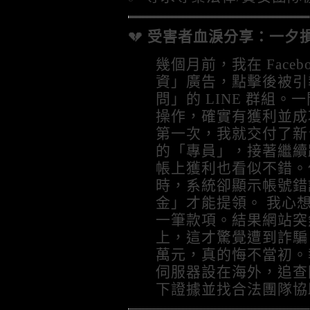
💔
受害者血淚分享：一夕損失
幾個月前，我在 Face
資」廣告，點擊後被引
問」的 LINE 群組
操作，確實有獲利並成
第一次，我就交付了新台
的「專員」，接著繼續
帳上獲利也看似不錯。
時，系統卻顯示帳號錯
金」才能提領。 我心
一筆款項。結果網站突
上，這才驚覺遭到詐騙，
萬元，真的悔不當初。
伺服器設在海外，追查
下證據並找合法團隊協