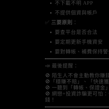
不下載不明 APP
不提供個資與帳戶
✅
三要原則
：
要查平台是否合法
要定期更新手機資安
要對轉帳、補費保持警
📣 最後提醒：
🚫 陌生人不會主動教你賺
🚫「穩賺不賠」、「快速獲
🚫 一聽到「轉帳、保證金
🚫 網戀+投資詐騙更可怕
錢！