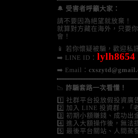
🔔
受害者呼籲大家：
請不要因為絕望就放棄！
就算對方藏在海外，只要
會！
📱 若你懷疑被騙，歡迎
lylh8654
➡️ LINE ID：
➡️ Email：
cxszytd@gmail
📉
詐騙套路一次看懂！
1️⃣ 社群平台投放假投資廣
2️⃣ 加入 LINE 投資群
3️⃣ 初期小額賺錢、成功
4️⃣ 進入大額操作後，無
5️⃣ 最後平台關站、人間