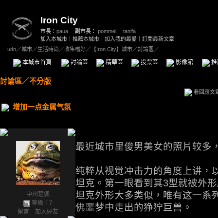
Iron City
市長：
paua
副市長：
pommel
、
tanifa
加入本城市
｜
推薦本城市
｜
加入我的最愛
｜
訂閱最新文章
udn
／
城市
／
生活時尚
／
收集嗜好
／
【Iron City】城市
／討論區／
本城市首頁
討論區
精華區
投票區
影像館
推
討論區
／
不分版
看回應文
增加一点金属气氛
最近城市里俊男美女的照片较多
纯粹从视觉冲击力的角度上讲，
坦克。第一眼看到其3型就被外
坦克外形大多类似，唯有这一系
中州楚佩
等級：7
佛噩梦中走出的狰狞巨兽。
留言
｜
加入好友