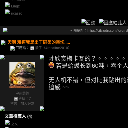
Lingzi
ricasso
引用網址：https://city.udn.com/forum
天啊 难道我是出于同类的亲切.....
回應給：
淩子（4rosaline2010）
才欣赏梅卡瓦的？。。。。。
若是蛤蟆长到60吨，吞个
无人机不错，但对比我贴出的
迫感 ~~
中州楚佩
等級：7
留言
｜
加入好友
文章推薦人
(4)
之女