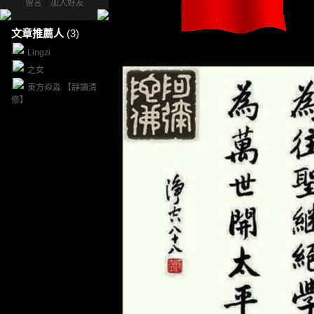
留言
｜
加入好友
文章推薦人
(3)
Lingzi
之女
東方焱淼 【靜讀清
修】