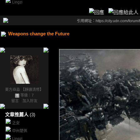
Lingzi
引用網址：https://city.udn.com/forum
Weapons change the Future
東方焱淼 【靜讀清修】
等級：7
留言
｜
加入好友
文章推薦人
(3)
之女
中州楚佩
Lingzi