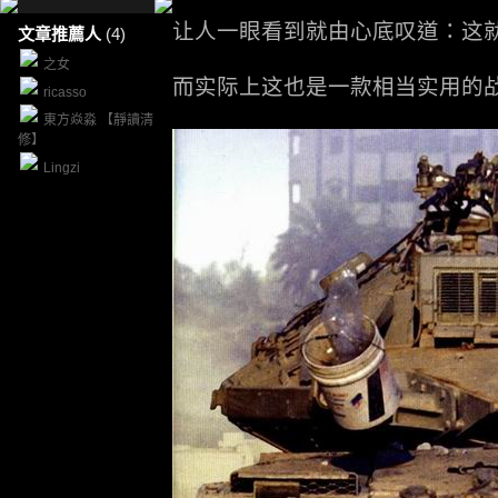
让人一眼看到就由心底叹道：这
文章推薦人
(4)
之女
而实际上这也是一款相当实用的
ricasso
東方焱淼 【靜讀清
修】
Lingzi