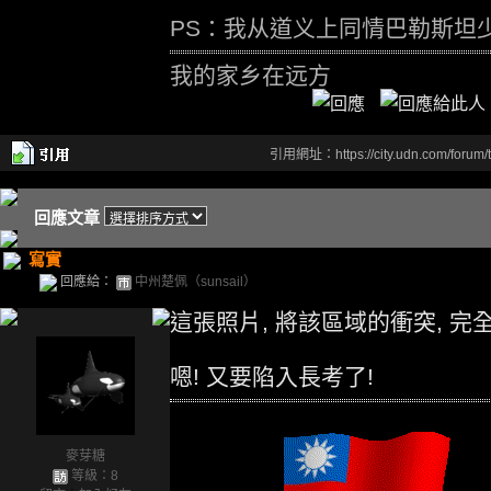
PS：我从道义上同情巴勒斯坦
我的家乡在远方
引用網址：https://city.udn.com/forum
回應文章
寫實
回應給：
中州楚佩（sunsail）
這張照片, 將該區域的衝突, 完
嗯! 又要陷入長考了!
麥芽糖
等級：8