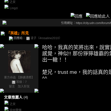
之女
Lingzi
引用網址：https://city.udn.com/forum
「英雄」所見
回應給：
淩子（4rosaline2010）
哈哈，我真的笑將出來，說實
感覺，神似!! 那份猙獰雄霸
出一轍！！
楚兄，trust me，我的話真的是一種
^^
東方焱淼 【靜讀清修】
等級：7
留言
｜
加入好友
文章推薦人
(4)
之女
中州楚佩