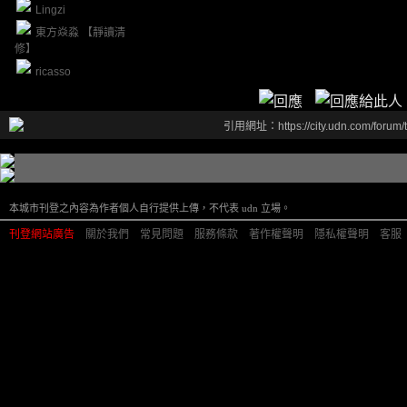
Lingzi
東方焱淼 【靜讀清
修】
ricasso
引用網址：https://city.udn.com/forum
本城市刊登之內容為作者個人自行提供上傳，不代表 udn 立場。
刊登網站廣告
︱
關於我們
︱
常見問題
︱
服務條款
︱
著作權聲明
︱
隱私權聲明
︱
客服