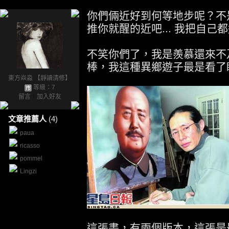
你們倆近好到何等地步呢？不是一起
推你就醒的近吧... 我把自己都
不笑你們了，我是羨慕還來不
棒，我這種異鄉遊子最是看了
東方焱淼 【靜讀清修】
等級：7
留言
｜
加入好友
文章推薦人
(4)
paua
ricasso
pommel
Lingzi
這張畫，有兩個版本，這張是