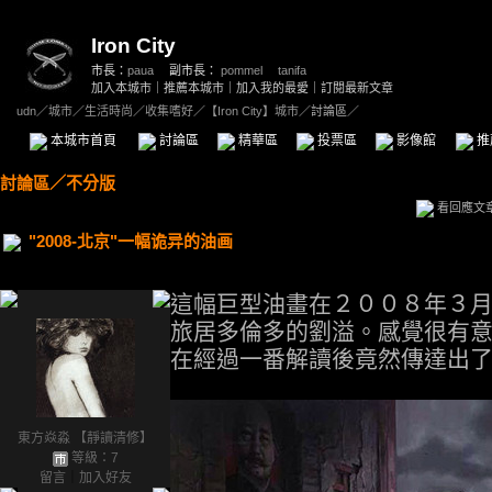
Iron City
市長：
paua
副市長：
pommel
、
tanifa
加入本城市
｜
推薦本城市
｜
加入我的最愛
｜
訂閱最新文章
udn
／
城市
／
生活時尚
／
收集嗜好
／
【Iron City】城市
／討論區／
本城市首頁
討論區
精華區
投票區
影像館
推
討論區
／
不分版
看回應文
"2008-北京"一幅诡异的油画
這幅巨型油畫在２００８年３
旅居多倫多的劉溢。感覺很有
在經過一番解讀後竟然傳達出
東方焱淼 【靜讀清修】
等級：7
留言
｜
加入好友