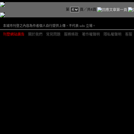
第
頁／共4頁
本城市刊登之內容為作者個人自行提供上傳，不代表 udn 立場。
刊登網站廣告
︱
關於我們
︱
常見問題
︱
服務條款
︱
著作權聲明
︱
隱私權聲明
︱
客服