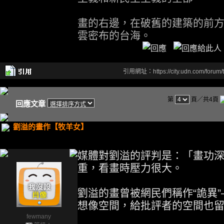
畫的右邊，在破舊的建築的前
雲密布的台海。
引用網址：https://city.udn.com/forum
第
頁／共4頁
回應文章
劉溢的畫作【牧羊女】
媒體對劉溢的評判是：「畫功
重，看畫時壓力很大。
劉溢的畫曾被網民們稱作“詭異
想像空間，給批評者的空間也
fewmany