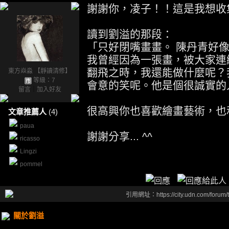
謝謝你，凌子！！這是我想收
讀到劉溢的那段：
「只好閉嘴畫畫。 陳丹青好像
我曾經因為一張畫，被大家連
翻飛之時，我還能做什麼呢？
東方焱淼 【靜讀清修】
等級：7
會意的笑呢。他是個很誠實的
留言
｜
加入好友
很高興你也喜歡繪畫藝術，也
文章推薦人
(4)
paua
謝謝分享... ^^
ricasso
Lingzi
pommel
引用網址：https://city.udn.com/forum
關於劉溢