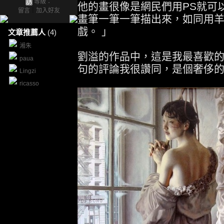
等級：
他的畫很像是網民們用PS就可
留言
｜
加入好友
畫筆一筆一筆描出來，如同用
戲。 」
文章推薦人
(4)
湘朱
劉溢的作品中，這是我最喜歡
paua
句的評論我很讚同，是個奢侈的遊
Lingzi
ricasso