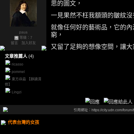
思的圖文，
一見果然不枉我額頭的皺紋沒
就像任何好的藝術品，它的內
paua
窮，
等級：7
留言
｜
加入好友
又留了足夠的想像空間，讓大
文章推薦人
(4)
ricasso
pommel
東方焱淼 【靜讀清
修】
Lingzi
引用網址：https://city.udn.com/forum
代表台灣的女孩