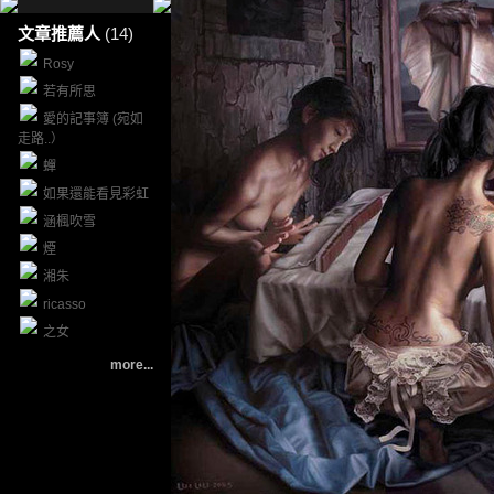
文章推薦人
(14)
Rosy
若有所思
愛的記事簿 (宛如
走路..）
蟬
如果還能看見彩虹
涵楓吹雪
煙
湘朱
ricasso
之女
more...