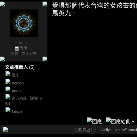
覺得那個代表台灣的女孩畫的像
馬英九。
tanifa
等級：7
留言
｜
加入好友
文章推薦人
(5)
湘朱
ricasso
pommel
東方焱淼 【靜讀清
修】
Lingzi
引用網址：https://city.udn.com/forum