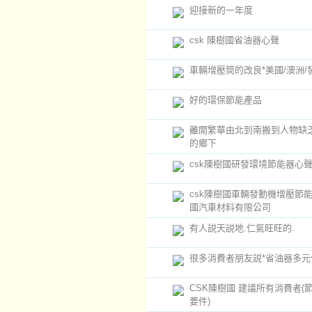
迎接新的一年度
csk 陳樹國省油器心聲
車輛增壓筒的改良*美國/澳洲/
好的環保節能產品
離開繁華由北到南搬到人物缺
的鄉下
csk陳樹國研發環境節能器心
csk陳樹國車輛發動機增壓節能
國汽車材料有限公司
有人説天説地.仁氣旺旺的.
很多消費者朋友説*省油器多元
CSK陳樹國 建議所有消費者(
要件)