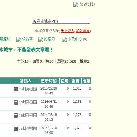
網路城邦
你還沒有登入喔(
馬上登入
/
加入會員
)
薦連結
公告區
訪客簿
市政中心
(0)
主題
16
、回覆
0
／共
16
｜瀏覽
23,528
｜推薦
1
發起人
更新時間
回應
瀏覽
推薦
csk陳樹國
2016/12/29
0
1,015
0
16:42
csk陳樹國
2014/08/11
0
1,251
0
10:46
csk陳樹國
2014/05/18
0
1,173
0
20:13
csk陳樹國
2014/02/10
0
1,372
0
16:00