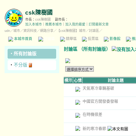
csk陳樹國
市長：
csk陳樹國
副市長：
加入本城市
｜
推薦本城市
｜
加入我的最愛
｜
訂閱最新文章
udn
／
城市
／
資訊科技
／
網路分享
／
【csk陳樹國】城市
／討論區／
本城市首頁
討論區
精華區
投票區
影像館
推
討論區
（
所有討論版
）
‧
所有討論版
‧
不分版
標示
心情
討論主題
天氣寒冷車輛基碳
中國官方開發委發報
在時機很差
新的寒冷春節