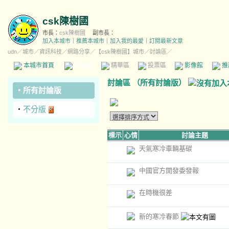
csk陳樹國
市長：
csk陳樹國
副市長：
加入本城市
｜
推薦本城市
｜
加入我的最愛
｜
訂閱最新文章
udn
／
城市
／
資訊科技
／
網路分享
／
【csk陳樹國】城市
／討論區／
本城市首頁
討論區
精華區
投票區
影像館
推
討論區
（
所有討論版
）
‧
所有討論版
‧
不分版
標示
心情
討論主題
天氣寒冷車輛基碳
中國官方開發委發報
在時機很差
新的寒冷春節