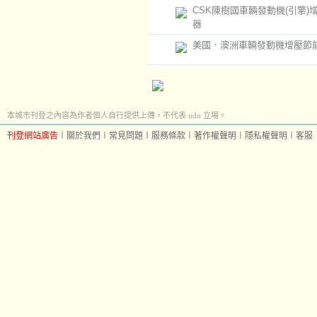
CSK陳樹國車輛發動機(引擎)
器
美國．澳洲車輛發動機增壓節
本城市刊登之內容為作者個人自行提供上傳，不代表 udn 立場。
刊登網站廣告
︱
關於我們
︱
常見問題
︱
服務條款
︱
著作權聲明
︱
隱私權聲明
︱
客服