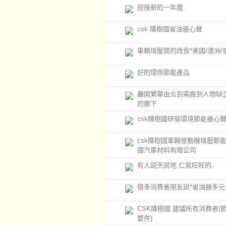
迎接新的一年度
csk 陳樹國省油器心聲
車輛增壓筒的改良*美國/澳洲/
好的環保節能產品
離開繁華由北到南搬到人物缺
的鄉下
csk陳樹國研發環境節能器心
csk陳樹國車輛發動機增壓節能
國汽車材料有限公司
有人説天説地.仁氣旺旺的.
很多消費者朋友説*省油器多元
CSK陳樹國 建議所有消費者(
要件)