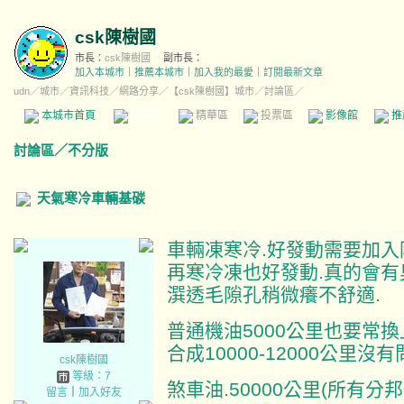
csk陳樹國
市長：
csk陳樹國
副市長：
加入本城市
｜
推薦本城市
｜
加入我的最愛
｜
訂閱最新文章
udn
／
城市
／
資訊科技
／
網路分享
／
【csk陳樹國】城市
／討論區／
本城市首頁
討論區
精華區
投票區
影像館
推
討論區
／
不分版
天氣寒冷車輛基碳
車輛凍寒冷.好發動需要加入防
再寒冷凍也好發動.真的會有
潠透毛隙孔稍微癢不舒適.
普通機油5000公里也要常換上.
合成10000-12000公里沒有
csk陳樹國
等級：7
煞車油.50000公里(所有分
留言
｜
加入好友