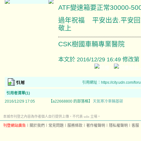
ATF變速箱要正常30000-5
過年祝福 平安出去.
敬上
CSK樹國車輛專業醫院
本文於
2016/12/29 16:49 修改第
引用網址：https://city.udn.com/for
引用者清單(1)
2016/12/29 17:05
【a22668800 的部落格】
天氣寒冷車輛基碳
本城市刊登之內容為作者個人自行提供上傳，不代表 udn 立場。
刊登網站廣告
︱
關於我們
︱
常見問題
︱
服務條款
︱
著作權聲明
︱
隱私權聲明
︱
客服