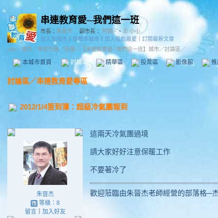
串連教育愛─我們這一班
市長：
朱晉杰
副市長：
阿關~
、
㊣ 小小
加入本城市
｜
推薦本城市
｜
加入我的最愛
｜
訂閱最新文章
udn
／
城市
／
學校社團
／
社團
／
【串連教育愛─我們這一班】城市
／討論區／
本城市首頁
討論區
精華區
投票區
影像館
推
討論區
／
串連教育愛專區
2012/1/4簽到簿：超級冷氣團報到
這兩天冷氣團過境
請大家好好注意保暖工作
不要著冷了
歡迎蒞臨由朱晉杰老師經營的部落格─
朱晉杰
等級：8
留言
｜
加入好友