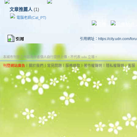
文章推薦人
(1)
電腦老師(Cat_PT)
引用網址：https://city.udn.com/for
本城市刊登之內容為作者個人自行提供上傳，不代表 udn 立場。
刊登網站廣告
︱
關於我們
︱
常見問題
︱
服務條款
︱
著作權聲明
︱
隱私權聲明
︱
客服