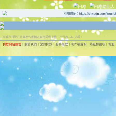
引用網址：https://city.udn.com/forum
本城市刊登之內容為作者個人自行提供上傳，不代表 udn 立場。
刊登網站廣告
︱
關於我們
︱
常見問題
︱
服務條款
︱
著作權聲明
︱
隱私權聲明
︱
客服