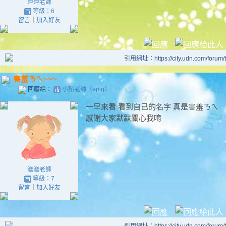
萍萍老師
等級：6
留言
｜
加入好友
引用網址：https://city.udn.com/forum
害羞ㄋㄟ~~~
回應給：
小豬老師（epig）
一早來看 看到自己的名字 真是害羞ㄋㄟ
感謝大家默默關心我唷
滋滋老師
等級：7
留言
｜
加入好友