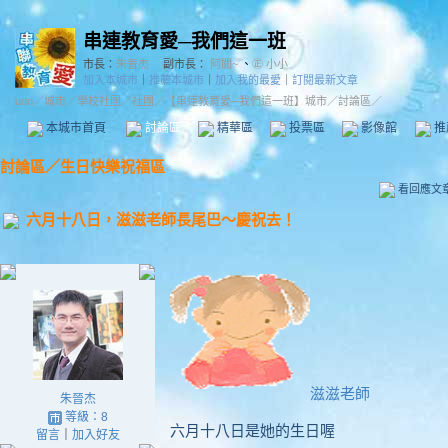
串連教育愛─我們這一班
市長：
朱晉杰
副市長：
阿關~
、
㊣ 小小
加入本城市
｜
推薦本城市
｜
加入我的最愛
｜
訂閱最新文章
udn
／
城市
／
學校社團
／
社團
／
【串連教育愛─我們這一班】城市
／討論區／
本城市首頁
討論區
精華區
投票區
影像館
推
討論區
／
生日快樂祝福區
看回應文
六月十八日，滋滋老師長尾巴～慶祝去！
滋滋老師
朱晉杰
等級：8
六月十八日是她的生日喔
留言
｜
加入好友