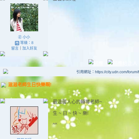
㊣ 小小
等級：8
留言
｜
加入好友
引用網址：https://city.udn.com/forum
滋滋老師生日快樂啊!
最溫暖人心的輔導老師~
生 ~ 日 ~ 快 ~ 樂!
^^