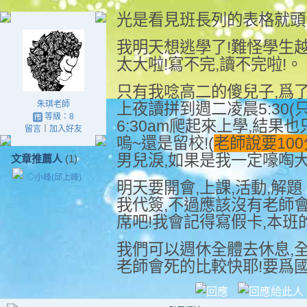
光是看見班長列的表格就頭
我明天想逃學了!難怪學生
太大啦!寫不完,讀不完啦!。
只有我唸高二的傻兒子,爲
朱琪老師
上夜讀拼到週二凌晨5:30(
等級：8
6:30am爬起來上學,結果也
留言
｜
加入好友
嗚~還是留校!(
老師說要100分
男兒淚,如果是我一定嚎啕大
文章推薦人
(1)
◇小峰(邱上峰)
明天要開會,上課,活動,解
我代簽,不過應該沒有老師
席吧!我會記得寫假卡,本班
我們可以週休全體去休息,
老師會死的比較快耶!要爲國