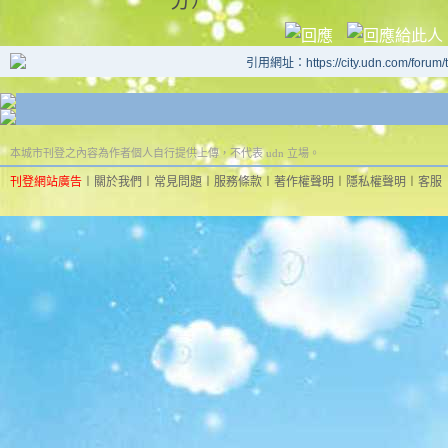
引用網址：https://city.udn.com/forum
本城市刊登之內容為作者個人自行提供上傳，不代表 udn 立場。
刊登網站廣告
︱
關於我們
︱
常見問題
︱
服務條款
︱
著作權聲明
︱
隱私權聲明
︱
客服