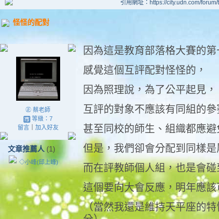
引用網址：https://city.udn.com/forum
怪怪的配對
因為這是教育部落格大賽的第
感覺這個互評配對怪怪的，
因為照理說，為了公平起見，
互評的對象不應該有同組的參
㊣ 蔡老師
等級：7
甚至同校的師生、組織都應避
留言
｜
加入好友
但是，我們卻會分配到同樣是
文章推薦人
(1)
◇小峰(邱上峰)
而在評教師個人組，也是會碰
這個要向大會反應，明年應該
（當然我還是維持天平座的特
分）