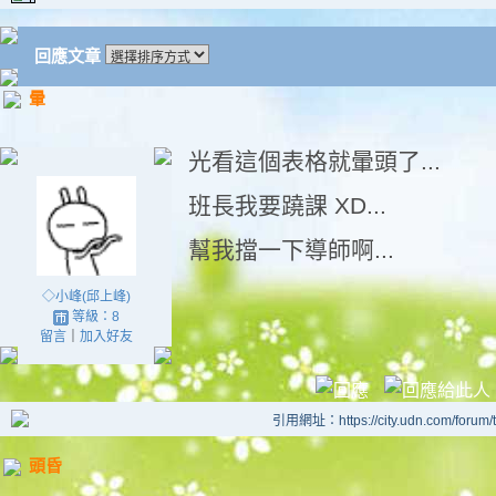
回應文章
暈
光看這個表格就暈頭了...
班長我要蹺課 XD...
幫我擋一下導師啊...
◇小峰(邱上峰)
等級：8
留言
｜
加入好友
引用網址：https://city.udn.com/forum
頭昏