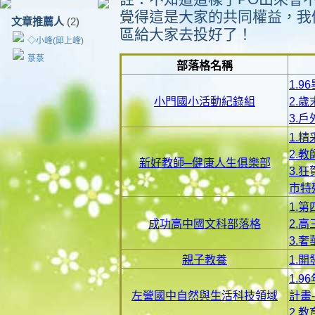
覺得這是大家的共同權益，我
文章推薦人
(2)
區給大家去投好了！
◇小峰(邱上峰)
菉菉
部落格名稱
1.
小門國小活動紀錄組
2.
3.
1.
2.
新好教師─健康人生俱樂部
3.
市特
1.
成功高中國文科部落格
2.
3.
親子教養
1.
1.
左營國中自然與生活科技領域
計畫
2.