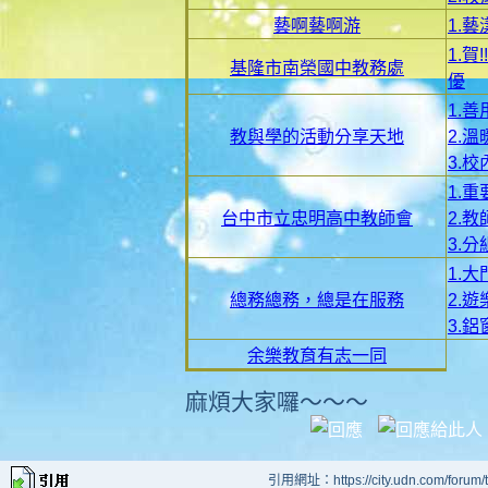
藝啊藝啊游
1.藝
1.
基隆市南榮國中教務處
優
1.善
教與學的活動分享天地
2.
3.
1.
台中市立忠明高中教師會
2.
3.
1.
總務總務，總是在服務
2.
3.
余樂教育有志一同
麻煩大家囉～～～
引用網址：https://city.udn.com/forum