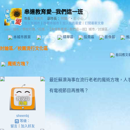
串連教育愛─我們這一班
市長：
朱晉杰
副市長：
阿關~
、
㊣ 小小
加入本城市
｜
推薦本城市
｜
加入我的最愛
｜
訂閱最新文章
udn
／
城市
／
學校社團
／
社團
／
【串連教育愛─我們這一班】城市
／討論區／
本城市首頁
討論區
精華區
投票區
影像館
推
討論區
／
校園流行文化區
看回應文
魔術方塊？
最近蘇澳海事在流行老老的魔術方塊，人
有電視節目再推嗎？
sheenbj
等級：
留言
｜
加入好友