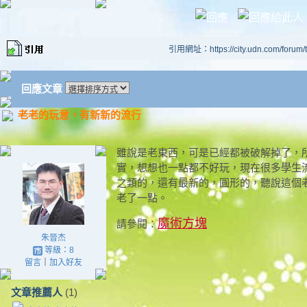
引用網址：https://city.udn.com/forum
回應文章
老老的玩意，有新新的流行
雖說是老東西，可是已經都被破解掉了，
實，想想也一點都不好玩，現在很多學生
之類的，還有最新的，圓形的，聽說這個
老了一點。
魔術方塊
請參閱：
朱晉杰
等級：8
留言
｜
加入好友
文章推薦人
(1)