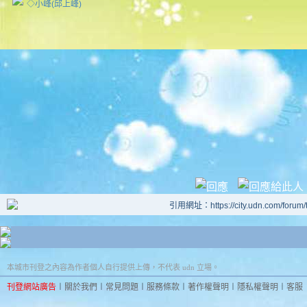
◇小峰(邱上峰)
引用網址：https://city.udn.com/forum
本城市刊登之內容為作者個人自行提供上傳，不代表 udn 立場。
刊登網站廣告
︱
關於我們
︱
常見問題
︱
服務條款
︱
著作權聲明
︱
隱私權聲明
︱
客服