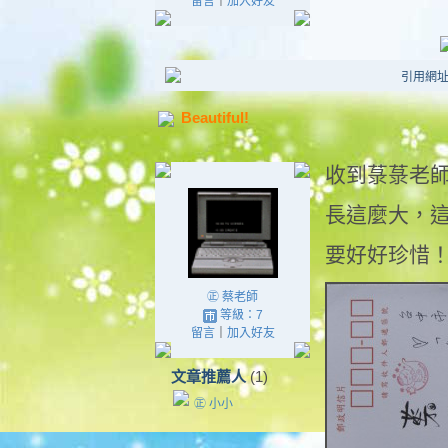
留言
｜
加入好友
引用網址：ht
Beautiful!
收到菉菉老
長這麼大，
要好好珍惜
㊣ 蔡老師
等級：7
留言
｜
加入好友
文章推薦人
(1)
㊣ 小小