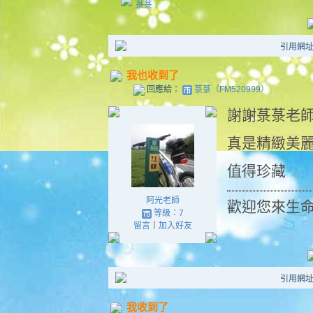
菉菉
引用網址：ht
我也收到了
回應給：
菉菉（FM520999）
謝謝菉菉老
真是精緻美
值得珍藏
阿光老師
歡迎您來生命不落國h
等級：7
留言
｜
加入好友
引用網址：ht
我收到了