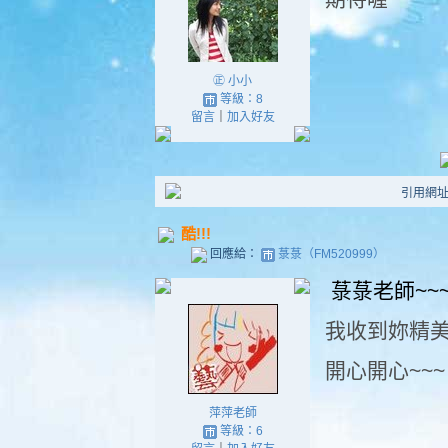
㊣ 小小
等級：8
留言
｜
加入好友
引用網址：ht
酷!!!
回應給：
菉菉（FM520999）
菉菉老師~~
我收到妳精美
開心開心~~~
萍萍老師
等級：6