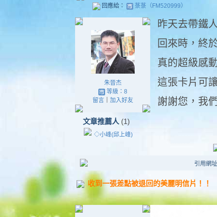
回應給：
菉菉（FM520999）
昨天去帶鐵
回來時，終
真的超級感
這張卡片可
朱晉杰
等級：8
謝謝您，我
留言
｜
加入好友
文章推薦人
(1)
◇小峰(邱上峰)
引用網址：ht
收到一張差點被退回的美麗明信片！！