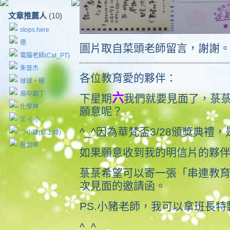
文章推薦人
(10)
stops.here
德
圖片取自菜頭老師留言，謝謝
電腦老師(Cat_PT)
朱晉杰
各位教育愛的夥伴：
球球‧楊
高中園丁
六
下星期
我們就要見面了，菉
化學神
願意呢？
㊣ 小小
^_^因為華梵盃3/28頒獎典禮
◇小峰(邱上峰)
程如晞
如果願意收到我的明信片的夥
菉菉希望可以寄一張「串連教育愛
次見面的邀請函。
PS.小豬老師，我可以拿班長
^_^