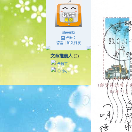
sheenbj
等級：
留言
｜
加入好友
文章推薦人
(2)
朱晉杰
㊣ 小小