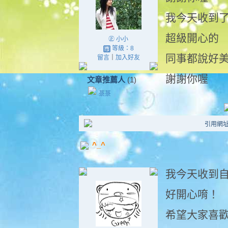
我今天收到
超級開心的
㊣ 小小
等級：8
同事都說好
留言
｜
加入好友
謝謝你喔
文章推薦人
(1)
菉菉
引用網址：ht
^_^
我今天收到
好開心唷！
希望大家喜