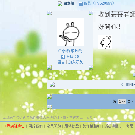
回應給：
菉菉（FM520999）
收到菉菉老
好開心!!
◇小峰(邱上峰)
等級：8
留言
｜
加入好友
引用網址：ht
第
頁／
本城市刊登之內容為作者個人自行提供上傳，不代表 udn 立場。
刊登網站廣告
︱
關於我們
︱
常見問題
︱
服務條款
︱
著作權聲明
︱
隱私權聲明
︱
客服