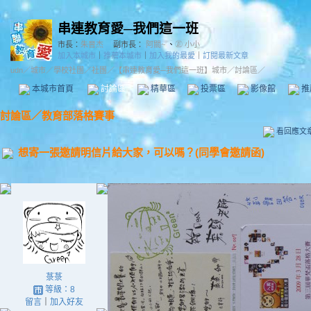
串連教育愛─我們這一班
市長：
朱晉杰
副市長：
阿關~
、
㊣ 小小
加入本城市
｜
推薦本城市
｜
加入我的最愛
｜
訂閱最新文章
udn
／
城市
／
學校社團
／
社團
／
【串連教育愛─我們這一班】城市
／討論區／
本城市首頁
討論區
精華區
投票區
影像館
推
討論區
／
教育部落格賽事
看回應文
想寄一張邀請明信片給大家，可以嗎？(同學會邀請函)
菉菉
等級：8
留言
｜
加入好友