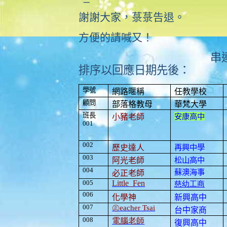
謝謝大家，菉菉告退。
方便的請喊又！
串
排序以回應日期先後：
學號
網路暱稱
任教學校
顧問
部落格教母
華梵大學
班長
安康高中
小豬老師
001
002
再興中學
歷史達人
003
松山高中
阿光老師
004
蘇澳海事
必正老師
005
Little_Fen
慈幼工商
006
化學神
新興高中
007
㊣
eacher Tsai
台中家商
008
電腦老師
復興高中