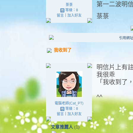
第一二波明信
菉菉
等級：8
菉菉
留言
｜
加入好友
引用網址：ht
我收到了
明信片上有
我很乖
「我收到了
^^
電腦老師(Cat_PT)
等級：8
留言
｜
加入好友
文章推薦人
(1)