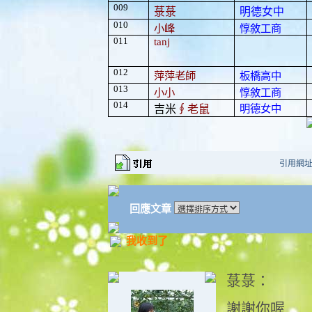
009
菉菉
明德女中
010
小峰
惇敘工商
011
tanj
012
萍萍老師
板橋高中
013
小小
惇敘工商
014
明德女中
吉米
∮
老鼠
引用網址：ht
回應文章
我收到了
菉菉：
謝謝你喔