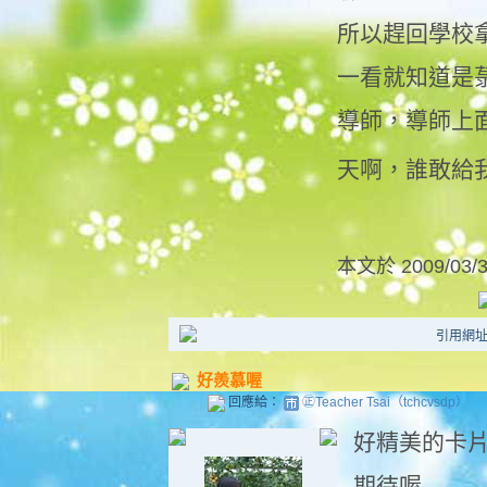
所以趕回學校
一看就知道是
導師，導師上面註
天啊，誰敢給
本文於
2009/03/
引用網址：ht
好羨慕喔
回應給：
㊣Teacher Tsai（tchcvsdp）
好精美的卡
期待喔