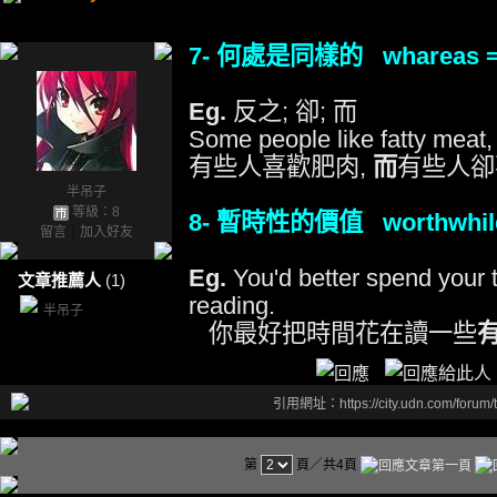
7- 何處是同樣的 whareas 
Eg.
反之; 卻; 而
Some people like fatty meat
有些人喜歡肥肉,
而
有些人卻
半吊子
等級：8
8- 暫時性的價值 worthwhil
留言
｜
加入好友
Eg.
You'd better spend your
文章推薦人
(1)
reading.
半吊子
你最好把時間花在讀一些
引用網址：https://city.udn.com/forum
第
頁／共4頁