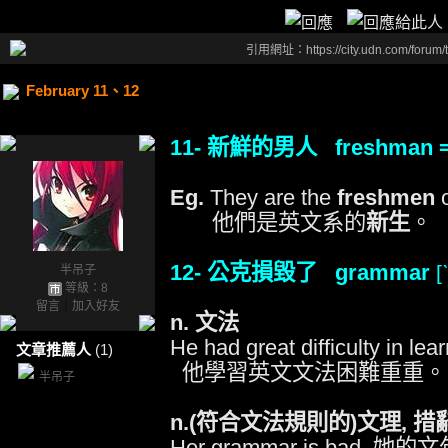
引用網址：https://city.udn.com/forum
February 11、12
11- 新鮮的男人 freshman
Eg.
They are the
freshmen
o
他們是英文系的
新生
。
12- 公克損毀了 grammar
半吊子
等級：8
留言
｜
加入好友
n. 文法
He had great difficulty in le
文章推薦人
(1)
他學習英文文法困難重重。
半吊子
n.(符合文法規則的)文理, 措辭
Her grammar is bad. 她