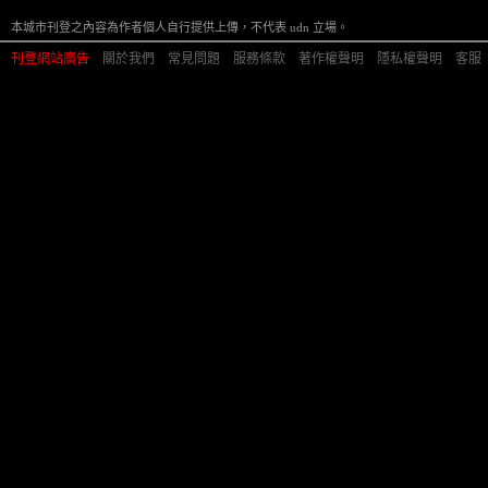
本城市刊登之內容為作者個人自行提供上傳，不代表 udn 立場。
刊登網站廣告
︱
關於我們
︱
常見問題
︱
服務條款
︱
著作權聲明
︱
隱私權聲明
︱
客服