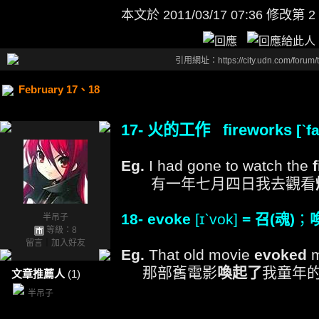
本文於
2011/03/17 07:36 修改第 2
引用網址：https://city.udn.com/forum
February 17、18
17- 火的工作 fireworks
[ˋ
Eg.
I had gone to watch the
有一年七月四日我去觀看
18- evoke
[ɪˋvok]
= 召(魂)
；
半吊子
等級：8
留言
｜
加入好友
Eg.
That old movie
evoked
m
那部舊電影
喚起了
我童年
文章推薦人
(1)
半吊子