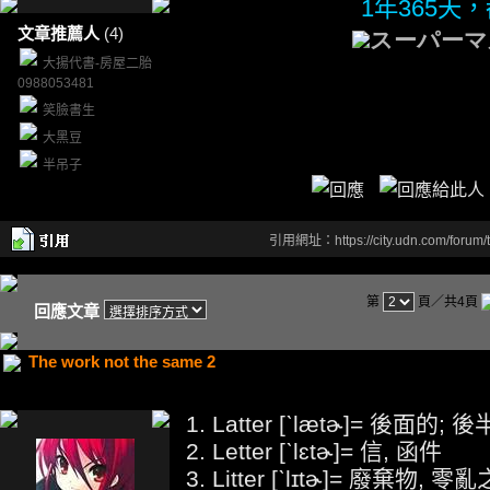
1年365天
文章推薦人
(4)
スーパーマ
大揚代書-房屋二胎
0988053481
笑臉書生
大黑豆
半吊子
引用網址：https://city.udn.com/forum
第
頁／共4頁
回應文章
The work not the same 2
1. Latter [ˋlætɚ]= 後面的;
2. Letter [ˋlɛtɚ]= 信, 函件
3. Litter [ˋlɪtɚ]= 廢棄物, 零