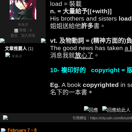
load = 裝載
n. = 大量給予[(+with)]
His brothers and sisters
loa
姐姐送給他
許多
書。
半吊子
等級：8
留言
｜
加入好友
vt. 及物動詞 =
(精神方面的)負
The good news has taken
a
l
文章推薦人
(1)
消息我就
放
心了
。
半吊子
10- 複印好的 copyright = 
Eg.
A book
copyrighted
in 
名下的一本書
。
引用網址：https://city.udn.com/forum
February 7、8