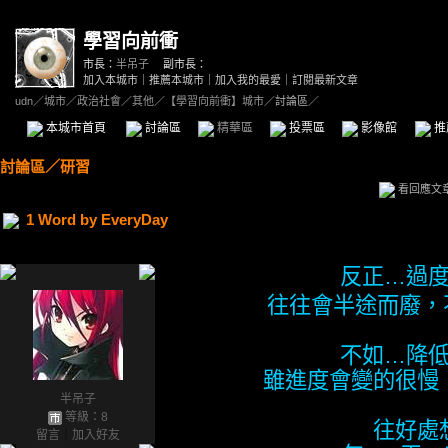
學習向前衝
市長：
半吊子
副市長：
加入本城市
｜
推薦本城市
｜
加入我的最愛
｜
訂閱最新文章
udn
／
城市
／
政治社會
／
其他
／
【學習向前衝】城市
／討論區／
本城市首頁
討論區
精華區
投票區
影像館
推
討論區
／
研習
看回應文
1 Word by EveryDay
反正…過
往往會半途而廢，
不如…降
雖進度會變的很慢
半吊子
等級：8
往好處
留言
｜
加入好友