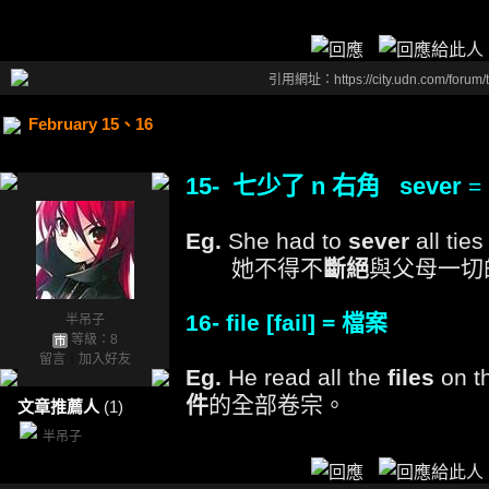
引用網址：https://city.udn.com/forum
February 15、16
15- 七少了 n 右角 sever
=
Eg.
She had to
sever
all ties
她不得不
斷絕
與父母一切
16- file [fail] = 檔案
半吊子
等級：8
留言
｜
加入好友
Eg.
He read all the
files
on 
件
的全部卷宗。
文章推薦人
(1)
半吊子