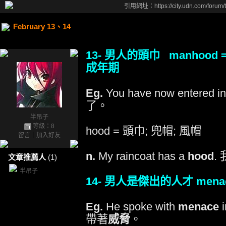
引用網址：https://city.udn.com/forum
February 13、14
13- 男人的頭巾 manhood
成年期
Eg.
You have now entered i
了。
半吊子
等級：8
hood = 頭巾; 兜帽; 風帽
留言
｜
加入好友
n.
My raincoat has a
hood
.
文章推薦人
(1)
半吊子
14- 男人是傑出的人才 mena
Eg.
He spoke with
menace
i
帶著
威脅
。