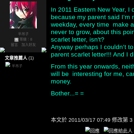
In 2011 Eastern New Year, I di
because my parent said I’m not
weekday, every time make a fun
never to grow, about this poin
半吊子
scarlet letter, isn't?
等級：8
留言
｜
加入好友
Anyway perhaps I couldn’t to
parent scarlet letter!!! And I d
文章推薦人
(1)
From this year onwards, nei
半吊子
will be interesting for me, cau
money.
Bother...= =
本文於
2011/03/17 07:49 修改第 3