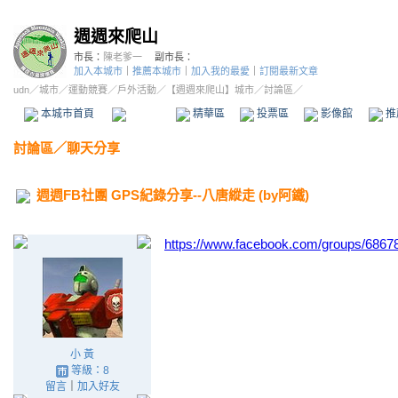
週週來爬山
市長：
陳老爹一
副市長：
加入本城市
｜
推薦本城市
｜
加入我的最愛
｜
訂閱最新文章
udn
／
城市
／
運動競賽
／
戶外活動
／
【週週來爬山】城市
／討論區／
本城市首頁
討論區
精華區
投票區
影像館
推
討論區
／
聊天分享
週週FB社團 GPS紀錄分享--八唐縱走 (by阿鐵)
https://www.facebook.com/groups/686
小 黃
等級：8
留言
｜
加入好友