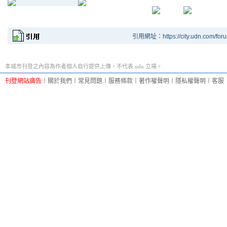
引用網址：https://city.udn.com/for
本城市刊登之內容為作者個人自行提供上傳，不代表 udn 立場。
刊登網站廣告
︱
關於我們
︱
常見問題
︱
服務條款
︱
著作權聲明
︱
隱私權聲明
︱
客服