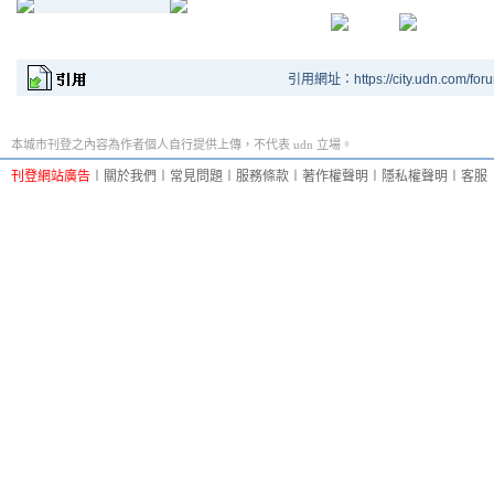
引用網址：https://city.udn.com/for
本城市刊登之內容為作者個人自行提供上傳，不代表 udn 立場。
刊登網站廣告
︱
關於我們
︱
常見問題
︱
服務條款
︱
著作權聲明
︱
隱私權聲明
︱
客服