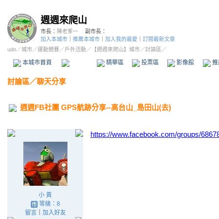
週週來爬山
市長：
陳老爹一
副市長：
加入本城市
｜
推薦本城市
｜
加入我的最愛
｜
訂閱最新文章
udn
／
城市
／
運動競賽
／
戶外活動
／
【週週來爬山】城市
／討論區／
本城市首頁
討論區
精華區
投票區
影像館
推
討論區
／
聊天分享
週週FB社團 GPS航跡分享--高台山_島田山(去)
https://www.facebook.com/groups/686
小 黃
等級：8
留言
｜
加入好友