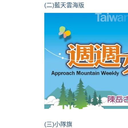
(二)藍天雲海版
(三)小隊旗