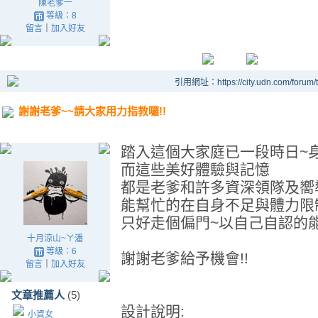
陳老爹一
等級：8
留言
｜
加入好友
引用網址：https://city.udn.com/forum
謝謝老爹~~請大家用力指教囉!!
踏入這個大家庭已一段時日~
而這些美好體驗與記憶
都是老爹和許多資深領隊及嚮
能幫忙的在自身不足與體力限
只好走個偏門~以自己自認的
十月涼山~ㄚ潘
等級：6
謝謝老爹給予機會!!
留言
｜
加入好友
文章推薦人
(5)
設計說明:
小資女