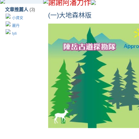
謝謝阿潘力作
文章推薦人
(3)
(一)大地森林版
小資女
麗丹
lyli