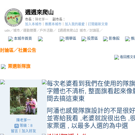
週週來爬山
市長：
陳老爹一
副市長：
加入本城市
｜
推薦本城市
｜
加入我的最愛
｜
訂閱最新文章
udn
／
城市
／
運動競賽
／
戶外活動
／
【週週來爬山】城市
／討論區／
本城市首頁
討論區
精華區
投票區
影像館
推
討論區
／
社團公吿
看回應文
票選新隊旗
每次老婆看到我們在使用的隊旗 ,
字體也不清析, 整面旗看起來像
間去搞這東東
阿潘也感覺隊旗設計的不是很好,
並寄給我看 ,老婆就說很出色 ,很
陳老爹一
家票選 , 以最多人選的為中選
等級：8
留言
｜
加入好友