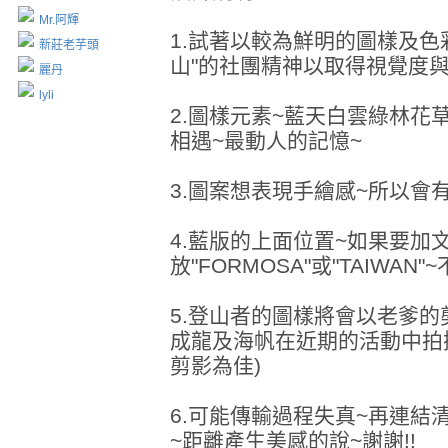
Mr.阿輝
1.試著以較為鮮明的圖樣及色
新莊老芋頭
山"的社團精神以取得視覺度
麗丹
lyli
2.圖樣元素~藍天白雲綠林花
相遇~最動人的記憶~
3.圖案想表現手繪感~所以會
4.藍版的上面位置~如果要加
放"FORMOSA"或"TAIWAN
5.登山者的圖樣將會以老爹的
成龍及海帆在近期的活動中拍
剪影為佳)
6.可能傳輸過程失真~再連結
~距離產生美感的說~謝謝!!