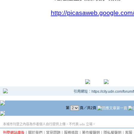
http://picasaweb.google.co
引用網址：https://city.udn.com/forum
第
頁／共2頁
本城市刊登之內容為作者個人自行提供上傳，不代表 udn 立場。
刊登網站廣告
︱
關於我們
︱
常見問題
︱
服務條款
︱
著作權聲明
︱
隱私權聲明
︱
客服