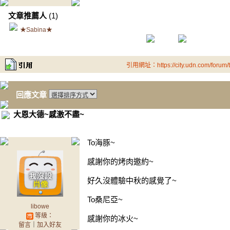
文章推薦人
(1)
★Sabina★
引用網址：https://city.udn.com/forum
回應文章
大恩大德~感激不盡~
To海豚~
感謝你的烤肉邀約~
好久沒體驗中秋的感覺了~
To桑尼亞~
libowe
等級：
感謝你的冰火~
留言
｜
加入好友