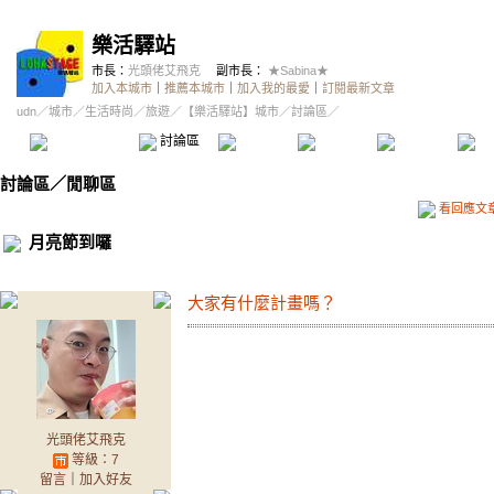
樂活驛站
市長：
光頭佬艾飛克
副市長：
★Sabina★
加入本城市
｜
推薦本城市
｜
加入我的最愛
｜
訂閱最新文章
udn
／
城市
／
生活時尚
／
旅遊
／
【樂活驛站】城市
／討論區／
本城市首頁
討論區
精華區
投票區
影像館
推
討論區
／
閒聊區
看回應文
月亮節到囉
大家有什麼計畫嗎？
光頭佬艾飛克
等級：7
留言
｜
加入好友