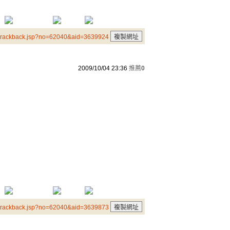
/trackback.jsp?no=62040&aid=3639924
2009/10/04 23:36
推薦
0
/trackback.jsp?no=62040&aid=3639873