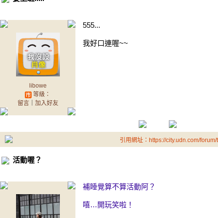
555...
我好口連喔~~
libowe
等級：
留言
｜
加入好友
引用網址：https://city.udn.com/forum
活動喔？
補睡覺算不算活動阿？
嘻…開玩笑啦！