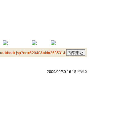
/trackback.jsp?no=62040&aid=3635314
2009/09/30 16:15
推薦
0