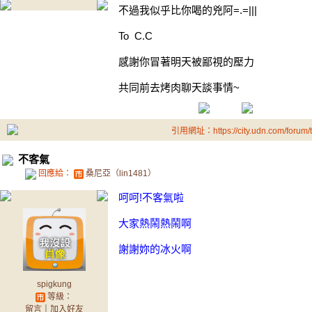
不過我似乎比你喝的兇阿=.=|||
To C.C
感謝你冒著明天被鄙視的壓力
共同前去烤肉聊天談事情~
引用網址：https://city.udn.com/forum
不客氣
回應給：
桑尼亞（lin1481）
呵呵!不客氣啦
大家熱鬧熱鬧啊
謝謝妳的冰火啊
spigkung
等級：
留言
｜
加入好友