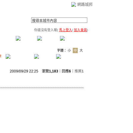
網路城邦
你還沒有登入喔(
馬上登入
/
加入會員
)
薦連結
公告區
訪客簿
市政中心
(0)
字體：
小
中
大
章
2009/09/29 22:25 瀏覽
1,183
｜回應
6
｜
推薦
1