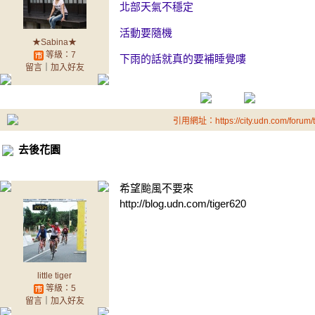
北部天氣不穩定
活動要隨機
★Sabina★
等級：7
下雨的話就真的要補睡覺嘍
留言
｜
加入好友
引用網址：https://city.udn.com/forum
去後花園
希望颱風不要來
http://blog.udn.com/tiger620
little tiger
等級：5
留言
｜
加入好友