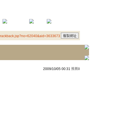
/trackback.jsp?no=62040&aid=3633673
2009/10/05 00:31
推薦
0