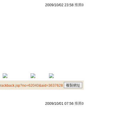
2009/10/02 23:58
推薦
0
/trackback.jsp?no=62040&aid=3637628
2009/10/01 07:56
推薦
0