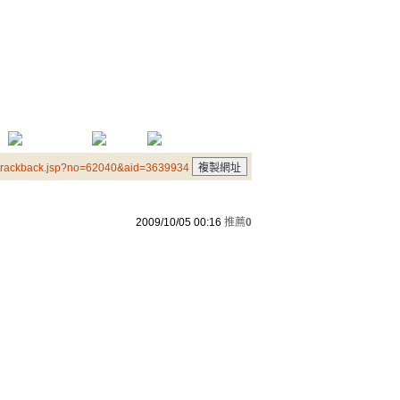
/trackback.jsp?no=62040&aid=3639934
2009/10/05 00:16
推薦
0