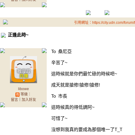
引用網址：https://city.udn.com/forum
正逢此時~
To 桑尼亞
辛苦了~
這時候就是你們最忙碌的時候吧~
成天就是搶修!搶修!搶修!
libowe
等級：
To 市長
留言
｜
加入好友
這時候真的得低調阿~
可惜了~
沒想到我真的要成為那個唯一了T_T