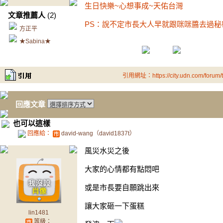
生日快樂~心想事成~天佑台灣
文章推薦人
(2)
PS：說不定市長大人早就跟咪咪醬去過秘
方正平
★Sabina★
引用網址：https://city.udn.com/forum
回應文章
也可以這樣
回應給：
david-wang（david1837t）
風災水災之後
大家的心情都有點悶吧
或是市長要自願跳出來
讓大家砸一下蛋糕
lin1481
等級：