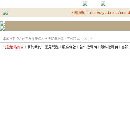
引用網址：https://city.udn.com/forum
本城市刊登之內容為作者個人自行提供上傳，不代表 udn 立場。
刊登網站廣告
︱
關於我們
︱
常見問題
︱
服務條款
︱
著作權聲明
︱
隱私權聲明
︱
客服