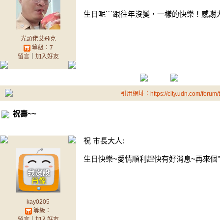
生日呢˙˙˙跟往年沒變，一樣的快樂！感謝大
光頭佬艾飛克
等級：7
留言
｜
加入好友
引用網址：https://city.udn.com/forum
祝壽~~
祝 市長大人:
生日快樂~愛情順利趕快有好消息~再來個"
kay0205
等級：
留言
｜
加入好友