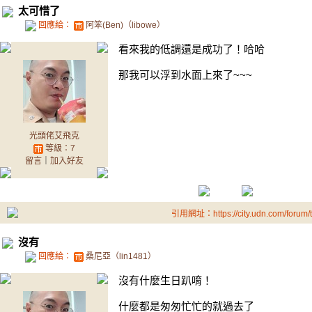
太可惜了
回應給：
阿笨(Ben)（libowe）
看來我的低調還是成功了！哈哈
那我可以浮到水面上來了~~~
光頭佬艾飛克
等級：7
留言
｜
加入好友
引用網址：https://city.udn.com/forum
沒有
回應給：
桑尼亞（lin1481）
沒有什麼生日趴唷！
什麼都是匆匆忙忙的就過去了