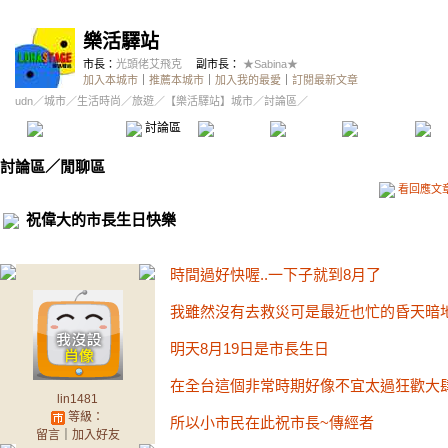
樂活驛站
市長：
光頭佬艾飛克
副市長：
★Sabina★
加入本城市
｜
推薦本城市
｜
加入我的最愛
｜
訂閱最新文章
udn
／
城市
／
生活時尚
／
旅遊
／
【樂活驛站】城市
／討論區／
本城市首頁
討論區
精華區
投票區
影像館
推
討論區
／
閒聊區
看回應文
祝偉大的市長生日快樂
時間過好快喔..一下子就到8月了
我雖然沒有去救災可是最近也忙的昏天暗地
明天8月19日是市長生日
在全台這個非常時期好像不宜太過狂歡大
lin1481
等級：
所以小市民在此祝市長~傳經者
留言
｜
加入好友