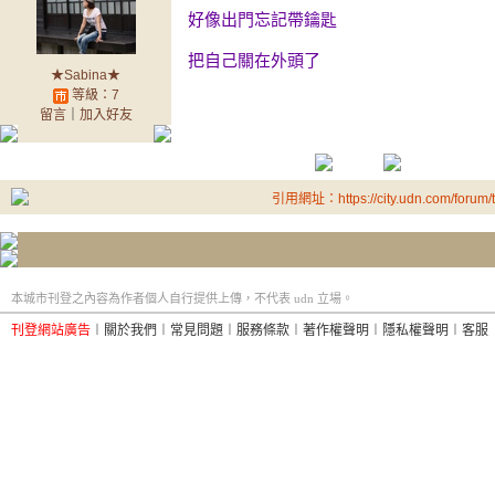
好像出門忘記帶鑰匙
把自己關在外頭了
★Sabina★
等級：7
留言
｜
加入好友
引用網址：https://city.udn.com/forum
本城市刊登之內容為作者個人自行提供上傳，不代表 udn 立場。
刊登網站廣告
︱
關於我們
︱
常見問題
︱
服務條款
︱
著作權聲明
︱
隱私權聲明
︱
客服