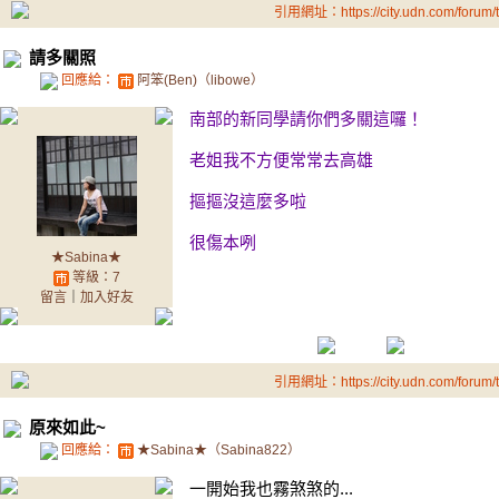
引用網址：https://city.udn.com/forum
請多關照
回應給：
阿笨(Ben)（libowe）
南部的新同學請你們多關這囉！
老姐我不方便常常去高雄
摳摳沒這麼多啦
很傷本咧
★Sabina★
等級：7
留言
｜
加入好友
引用網址：https://city.udn.com/forum
原來如此~
回應給：
★Sabina★（Sabina822）
一開始我也霧煞煞的...