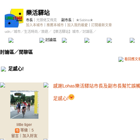
樂活驛站
市長：
光頭佬艾飛克
副市長：
★Sabina★
加入本城市
｜
推薦本城市
｜
加入我的最愛
｜
訂閱最新文章
udn
／
城市
／
生活時尚
／
旅遊
／
【樂活驛站】城市
／討論區／
本城市首頁
討論區
精華區
投票區
影像館
推
討論區
／
閒聊區
看回應文
足感心!
感謝Lohas樂活驛站市長及副市長幫忙誤觸地雷的
足感心!
little tiger
等級：5
留言
｜
加入好友