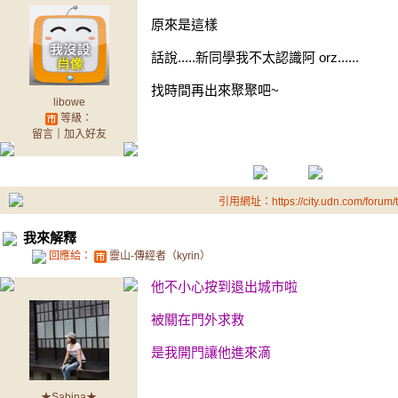
原來是這樣
話說.....新同學我不太認識阿 orz......
找時間再出來聚聚吧~
libowe
等級：
留言
｜
加入好友
引用網址：https://city.udn.com/forum
我來解釋
回應給：
靈山-傳經者（kyrin）
他不小心按到退出城市啦
被關在門外求救
是我開門讓他進來滴
★Sabina★