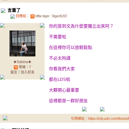
言重了
回應給：
little tiger（tiger620）
你的簽到文為什麼要獨立出來阿？
不需要啦
在這裡你可以放輕鬆點
不必太拘謹
★Sabina★
等級：7
你看我們大家
留言
｜
加入好友
都在LDS啦
大夥開心最重要
這裡都是一群好朋友
引用網址：https://city.udn.com/forum