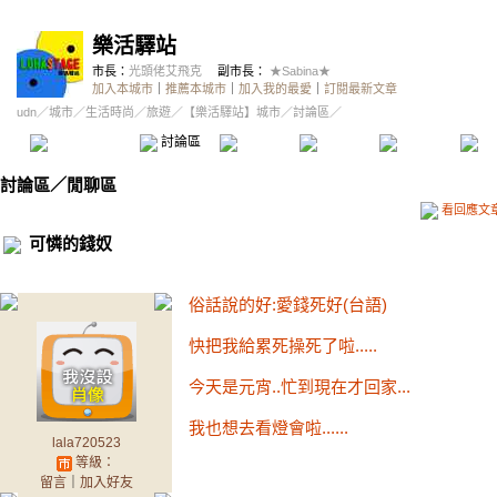
樂活驛站
市長：
光頭佬艾飛克
副市長：
★Sabina★
加入本城市
｜
推薦本城市
｜
加入我的最愛
｜
訂閱最新文章
udn
／
城市
／
生活時尚
／
旅遊
／
【樂活驛站】城市
／討論區／
本城市首頁
討論區
精華區
投票區
影像館
推
討論區
／
閒聊區
看回應文
可憐的錢奴
俗話說的好:愛錢死好(台語)
快把我給累死操死了啦.....
今天是元宵..忙到現在才回家...
我也想去看燈會啦......
lala720523
等級：
留言
｜
加入好友