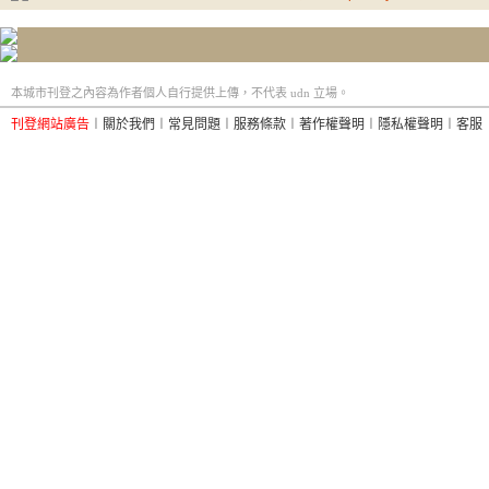
本城市刊登之內容為作者個人自行提供上傳，不代表 udn 立場。
刊登網站廣告
︱
關於我們
︱
常見問題
︱
服務條款
︱
著作權聲明
︱
隱私權聲明
︱
客服