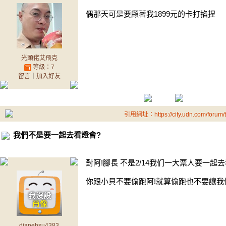
偶那天可是要顧著我1899元的卡打掐捏
光頭佬艾飛克
等級：7
留言
｜
加入好友
引用網址：https://city.udn.com/forum
我們不是要一起去看燈會?
對阿!腳長 不是2/14我们一大票人要一起
你跟小貝不要偷跑阿!就算偷跑也不要讓我們
dianehsu4383