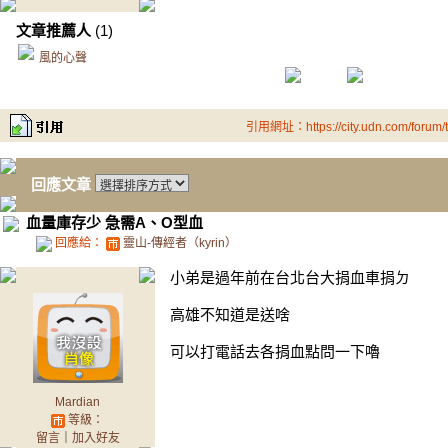
文章推薦人
(1)
風的心聲
引用網址：https://city.udn.com/forum
回應文章
血量庫存少 急需A、O型血
回應給：
靈山-傳經者（kyrin）
小弟是過年前在台北台大捐血車捐ㄉ
高雄不知道是送啥
可以打電話去各捐血點問一下嚕
Mardian
等級：
留言
｜
加入好友