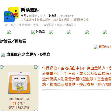
樂活驛站
市長：
光頭佬艾飛克
副市長：
★Sabina★
加入本城市
｜
推薦本城市
｜
加入我的最愛
｜
訂閱最新文章
udn
／
城市
／
生活時尚
／
旅遊
／
【樂活驛站】城市
／討論區／
本城市首頁
討論區
精華區
投票區
影像館
推
討論區
／
閒聊區
看回應文
血量庫存少 急需A、O型血
年假過後，各地捐血中心庫存血量減少，
液嚴重不足。近日來，成大醫院有車禍病人
些外傷病人則急需大量O型血液。基金會
站、捐血車及捐血點，挽起衣袖，熱心捐
dianehsu4383
等級：
留言
｜
加入好友