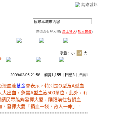
網路城邦
你還沒有登入喔(
馬上登入
/
加入會員
)
薦連結
公告區
訪客簿
市政中心
(0)
字體：
小
中
大
章
2009/02/05 21:58 瀏覽
1,155
｜回應
3
｜
推薦
1
台灣血液
基金
會表示，特別是O型及A型血
大出血，急需A型血液500單位，此外，有
籲請民眾能夠發揮大愛，踴躍前往各捐血
血，發揮大愛「捐血一袋，救人一命」。