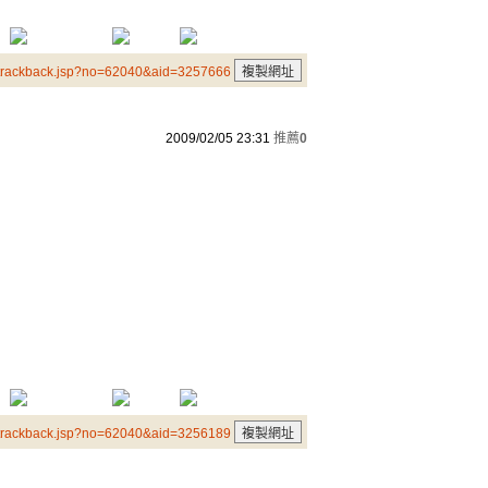
/trackback.jsp?no=62040&aid=3257666
2009/02/05 23:31
推薦
0
/trackback.jsp?no=62040&aid=3256189