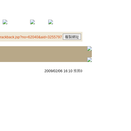
/trackback.jsp?no=62040&aid=3255797
2009/02/06 16:10
推薦
0