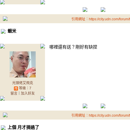
引用網址：https://city.udn.com/forum
蝦米
哪裡還有送？剛好有缺捏
光頭佬艾飛克
等級：7
留言
｜
加入好友
引用網址：https://city.udn.com/forum
上個 月才捐過了