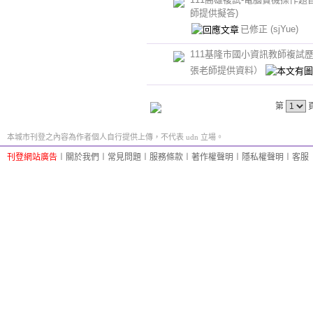
師提供擬答)
已修正
(sjYue)
111基隆市國小資訊教師複試
張老師提供資料）
第
本城市刊登之內容為作者個人自行提供上傳，不代表 udn 立場。
刊登網站廣告
︱
關於我們
︱
常見問題
︱
服務條款
︱
著作權聲明
︱
隱私權聲明
︱
客服