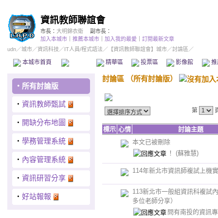
資訊教師聯誼會
市長：
大明錦衣衛
副市長：
加入本城市
｜
推薦本城市
｜
加入我的最愛
｜
訂閱最新文章
udn
／
城市
／
資訊科技
／
IT人員/程式語法
／
【資訊教師聯誼會】城市
／討論區／
本城市首頁
討論區
精華區
投票區
影像館
推
討論區
（
所有討論版
）
‧
所有討論版
‧
資訊教師甄試
第
‧
開缺分布地圖
標示
心情
討論主題
‧
學務管理系統
本文已被刪除
！
(蘇雅慧)
‧
內容管理系統
114年新北市資訊師複試上機
‧
資訊研習分享
113新北市一般組資訊科複試
‧
好站報報
多位老師分享）
問有南投的資訊專