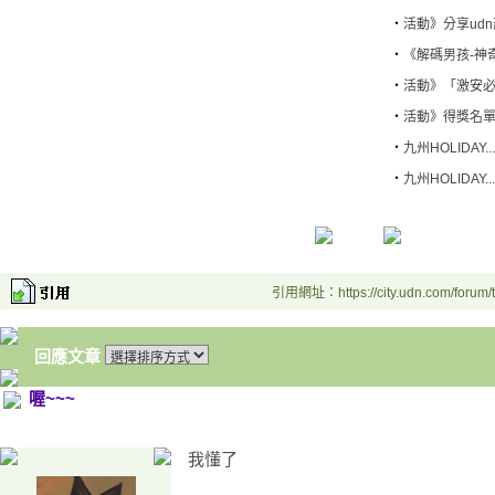
‧
活動》分享udn
‧
《解碼男孩-神奇
‧
活動》「激安必敗7
‧
活動》得獎名單公
‧
九州HOLIDAY...
‧
九州HOLIDAY...
引用網址：https://city.udn.com/forum
回應文章
喔~~~
我懂了