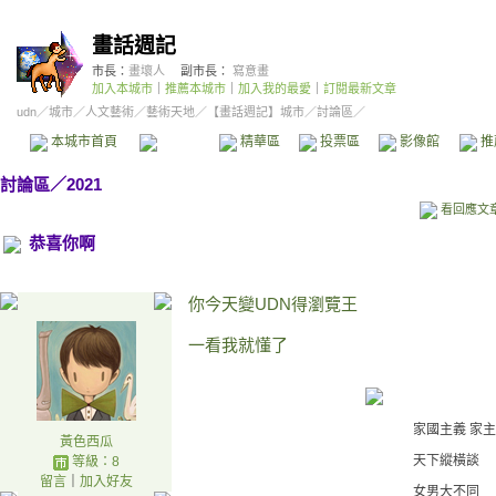
畫話週記
市長：
畫壞人
副市長：
寫意畫
加入本城市
｜
推薦本城市
｜
加入我的最愛
｜
訂閱最新文章
udn
／
城市
／
人文藝術
／
藝術天地
／
【畫話週記】城市
／討論區／
本城市首頁
討論區
精華區
投票區
影像館
推
討論區
／
2021
看回應文
恭喜你啊
你今天變UDN得瀏覽王
一看我就懂了
家國主義 家主
黃色西瓜
天下縱橫談
等級：8
留言
｜
加入好友
女男大不同