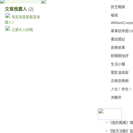
民生戰線
文章推薦人
(2)
喵城
馬家為甚麼都是美
國人?
WilliamCoope
公爵大人的媽
軍事迷休閒小
畫話週記
音樂故事
新聞極短評
生活小舖
電影溫泉館
古典音樂網
人也！命也！
流觴亭
‧
《我的媽媽》
‧
【徵文活動】投稿