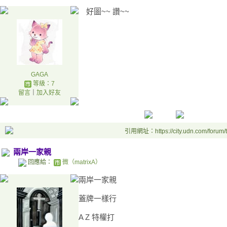
好圖~~ 讚~~
GAGA
等級：7
留言
｜
加入好友
引用網址：https://city.udn.com/forum
兩岸一家親
回應給：
微（matrixA）
兩岸一家親
蓋牌一樣行
A Z 特權打