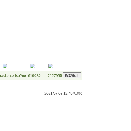
/trackback.jsp?no=61902&aid=7127955
2021/07/08 12:49
推薦
0