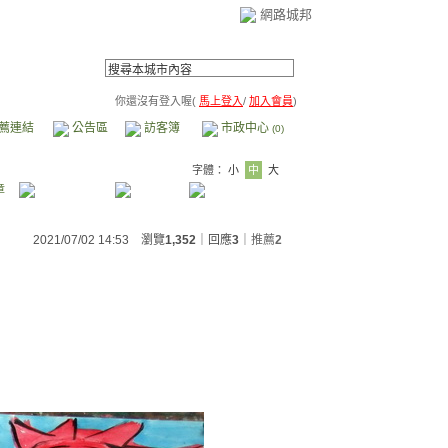
網路城邦
你還沒有登入喔(
馬上登入
/
加入會員
)
薦連結
公告區
訪客簿
市政中心
(0)
字體：
小
中
大
章
2021/07/02 14:53 瀏覽
1,352
｜回應
3
｜
推薦
2