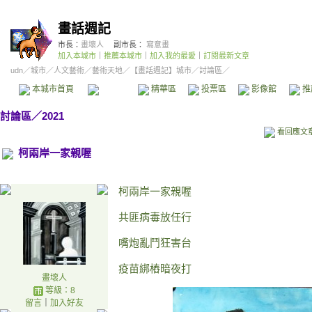
畫話週記
市長：
畫壞人
副市長：
寫意畫
加入本城市
｜
推薦本城市
｜
加入我的最愛
｜
訂閱最新文章
udn
／
城市
／
人文藝術
／
藝術天地
／
【畫話週記】城市
／討論區／
本城市首頁
討論區
精華區
投票區
影像館
推
討論區
／
2021
看回應文
柯兩岸一家親喔
柯兩岸一家親喔
共匪病毒放任行
嘴炮亂鬥狂害台
疫苗綁樁暗夜打
畫壞人
等級：8
留言
｜
加入好友