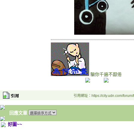
騙你千遍不厭倦
引用網址：https://city.udn.com/forum
回應文章
好圖~~