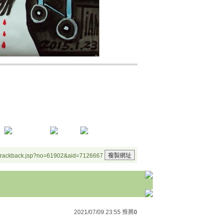
/trackback.jsp?no=61902&aid=7126667
2021/07/09 23:55
推薦
0