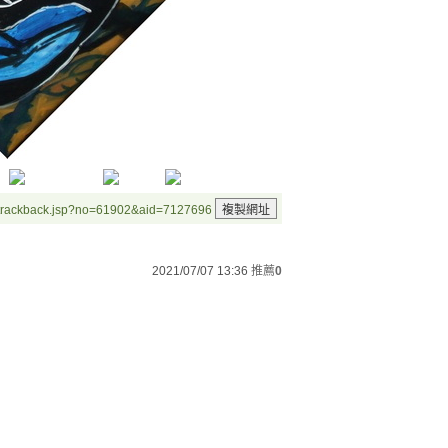
/trackback.jsp?no=61902&aid=7127696
2021/07/07 13:36
推薦
0