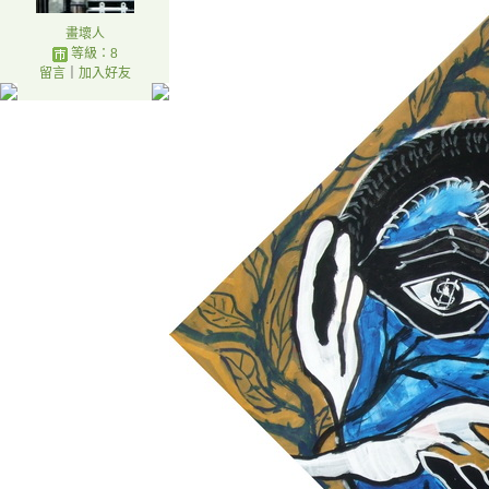
畫壞人
等級：8
留言
｜
加入好友