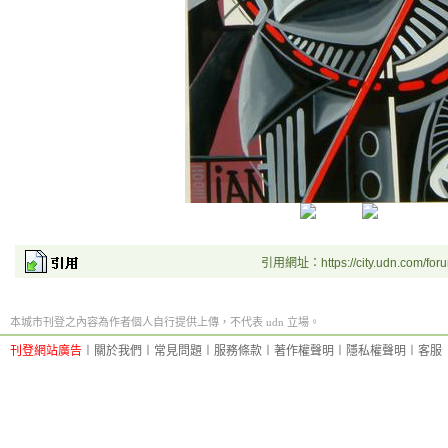
引用網址：https://city.udn.com/for
本城市刊登之內容為作者個人自行提供上傳，不代表 udn 立場。
刊登網站廣告
︱
關於我們
︱
常見問題
︱
服務條款
︱
著作權聲明
︱
隱私權聲明
︱
客服