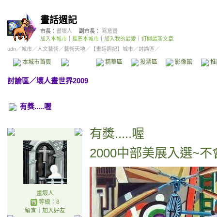
畫話週記
市長：
畫壞人
副市長：
寫意畫
加入本城市
｜
推薦本城市
｜
加入我的最愛
｜
訂閱最新文章
udn
／
城市
／
人文藝術
／
藝術天地
／
【畫話週記】城市
／討論區／
本城市首頁
討論區
精華區
投票區
影像館
推
討論區
／
壞人畫世界2009
有獎.....喔
有獎.....喔
2000中部美展入選~不
畫壞人
等級：8
留言
｜
加入好友