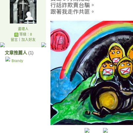
行話詐欺賣台騙。
跟著我走作共匪。
畫壞人
等級：8
留言
｜
加入好友
文章推薦人
(1)
Brandy