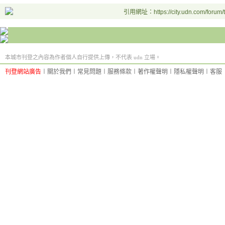
引用網址：https://city.udn.com/forum
本城市刊登之內容為作者個人自行提供上傳，不代表 udn 立場。
刊登網站廣告
︱
關於我們
︱
常見問題
︱
服務條款
︱
著作權聲明
︱
隱私權聲明
︱
客服