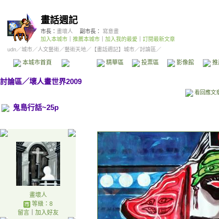
畫話週記
市長：
畫壞人
副市長：
寫意畫
加入本城市
｜
推薦本城市
｜
加入我的最愛
｜
訂閱最新文章
udn
／
城市
／
人文藝術
／
藝術天地
／
【畫話週記】城市
／討論區／
本城市首頁
討論區
精華區
投票區
影像館
推
討論區
／
壞人畫世界2009
看回應文
鬼島行話~25p
畫壞人
等級：8
留言
｜
加入好友