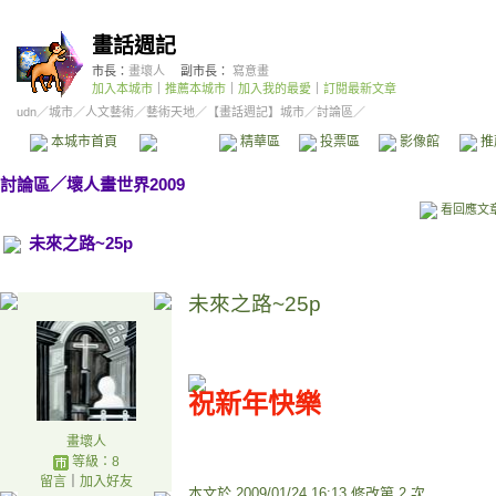
畫話週記
市長：
畫壞人
副市長：
寫意畫
加入本城市
｜
推薦本城市
｜
加入我的最愛
｜
訂閱最新文章
udn
／
城市
／
人文藝術
／
藝術天地
／
【畫話週記】城市
／討論區／
本城市首頁
討論區
精華區
投票區
影像館
推
討論區
／
壞人畫世界2009
看回應文
未來之路~25p
未來之路~25p
祝新年快樂
畫壞人
等級：8
留言
｜
加入好友
本文於
2009/01/24 16:13 修改第 2 次