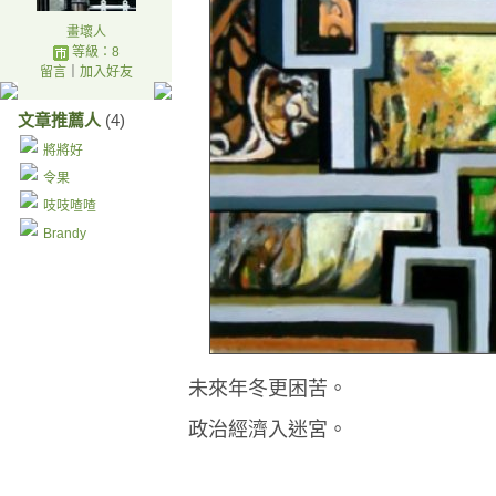
畫壞人
等級：8
留言
｜
加入好友
文章推薦人
(4)
將將好
令果
吱吱喳喳
Brandy
未來年冬更困苦。
政治經濟入迷宮。