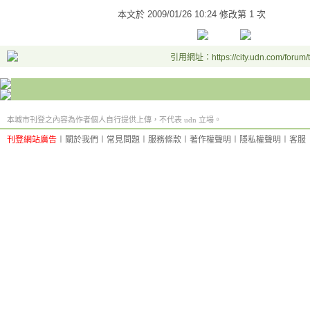
本文於
2009/01/26 10:24 修改第 1 次
引用網址：https://city.udn.com/forum
本城市刊登之內容為作者個人自行提供上傳，不代表 udn 立場。
刊登網站廣告
︱
關於我們
︱
常見問題
︱
服務條款
︱
著作權聲明
︱
隱私權聲明
︱
客服