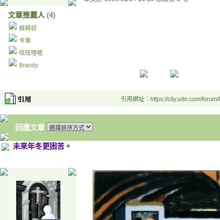
文章推薦人
(4)
將將好
令果
吱吱喳喳
Brandy
引用網址：https://city.udn.com/forum
回應文章
未來年冬更困苦。