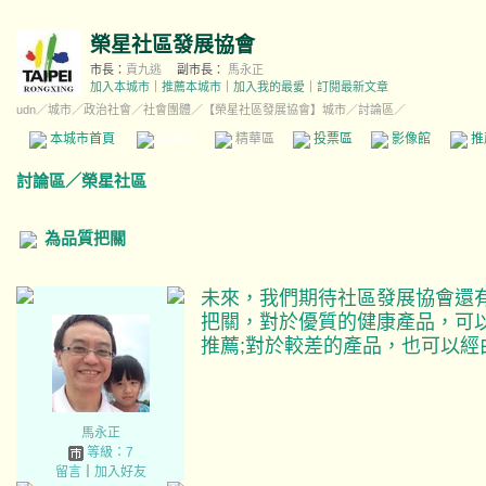
榮星社區發展協會
市長：
貢九逃
副市長：
馬永正
加入本城市
｜
推薦本城市
｜
加入我的最愛
｜
訂閱最新文章
udn
／
城市
／
政治社會
／
社會團體
／
【榮星社區發展協會】城市
／討論區／
本城市首頁
討論區
精華區
投票區
影像館
推
討論區
／
榮星社區
為品質把關
未來，我們期待社區發展協會還
把關，
對於優質的健康產品，可
推薦;
對於較差的產品，也可以經
馬永正
等級：7
留言
｜
加入好友