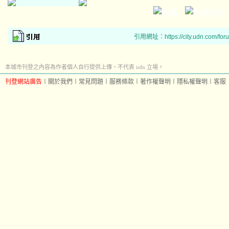
引用網址：https://city.udn.com/for
本城市刊登之內容為作者個人自行提供上傳，不代表 udn 立場。
刊登網站廣告
︱
關於我們
︱
常見問題
︱
服務條款
︱
著作權聲明
︱
隱私權聲明
︱
客服