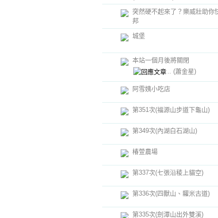
突然硬不起來了？樂威壯助你
邦
城堡
本站一個月後將關閉
..
(蕭金星)
阿雪姨小吃店
第351次(福源山步道下龜山)
第349次(內湖白石湖山)
椿萱農場
第337次(七張沿稜上貓空)
第336次(四獸山、糶米古道)
第335次(劍潭山出外雙溪)