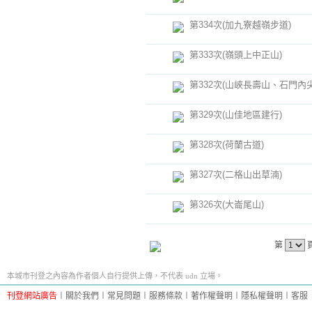
第334次(加九寮越嶺步道)
第333次(嶺頭上中正山)
第332次(山峽長壽山、石門內尖
第329次(山佳地區建行)
第328次(荷蘭古道)
第327次(二格山出草湳)
第326次(大崙尾山)
第
本城市刊登之內容為作者個人自行提供上傳，不代表 udn 立場。
刊登網站廣告
︱
關於我們
︱
常見問題
︱
服務條款
︱
著作權聲明
︱
隱私權聲明
︱
客服