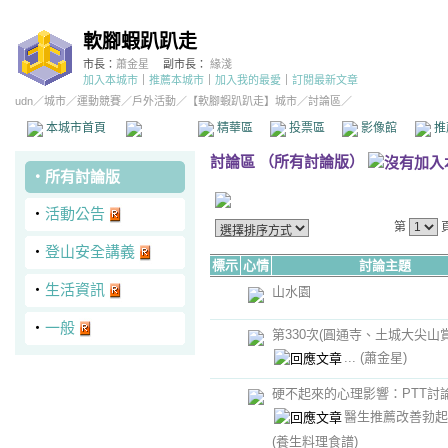
軟腳蝦趴趴走
市長：
蕭金星
副市長：
緣淺
加入本城市
｜
推薦本城市
｜
加入我的最愛
｜
訂閱最新文章
udn
／
城市
／
運動競賽
／
戶外活動
／
【軟腳蝦趴趴走】城市
／討論區／
本城市首頁
討論區
精華區
投票區
影像館
推
討論區
（
所有討論版
）
‧
所有討論版
‧
活動公告
第
‧
登山安全講義
標示
心情
討論主題
‧
生活資訊
山水園
‧
一般
第330次(圓通寺、土城大尖山
...
(蕭金星)
硬不起來的心理影響：PTT討
醫生推薦改善勃起
(養生料理食譜)