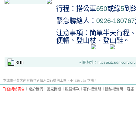
行程：搭公車
650
或綠
5
到
緊急聯絡人：
0926-180767
注意事項：簡單半天行程
便帽、登山杖、登山鞋。
引用網址：https://city.udn.com/for
本城市刊登之內容為作者個人自行提供上傳，不代表 udn 立場。
刊登網站廣告
︱
關於我們
︱
常見問題
︱
服務條款
︱
著作權聲明
︱
隱私權聲明
︱
客服