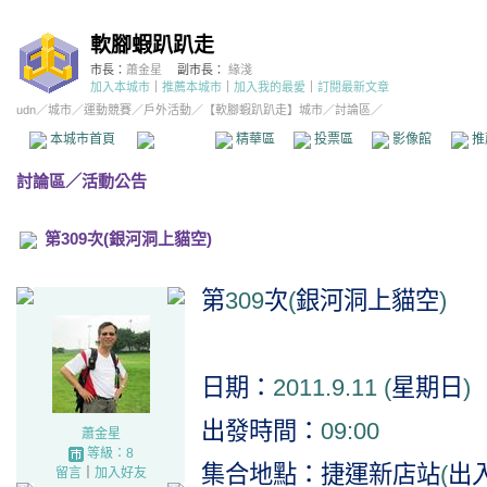
軟腳蝦趴趴走
市長：
蕭金星
副市長：
緣淺
加入本城市
｜
推薦本城市
｜
加入我的最愛
｜
訂閱最新文章
udn
／
城市
／
運動競賽
／
戶外活動
／
【軟腳蝦趴趴走】城市
／討論區／
本城市首頁
討論區
精華區
投票區
影像館
推
討論區
／
活動公告
第309次(銀河洞上貓空)
第
309
次
(
銀河洞上貓空
)
日期：
2011.9.11 (
星期日
)
出發時間：
09:00
蕭金星
等級：8
集合地點：捷運新店站
(
出
留言
｜
加入好友