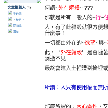
何謂
~
外在軀體
~ ???
文章推薦人
(4)
柔依雲.
那就是所有一般人的
~
行
~
。秋月。
人，有了此軀殼就很方便
夏雨季
什麼事！
福瓶
一切都由外在的
~
欲望
~
與
~
此，〝
外在軀殼
〞是會隨
消逝不見
最終會進入土裡遭到掩埋
所謂：人只有使用權而無
那麼所謂的，
內心靈性
，