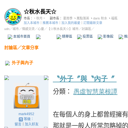
☆秋水長天☆
市長：
。秋月。
副市長：
夏雨季
、
萬點落英
、
daris 秋水
、
福瓶
加入本城市
｜
推薦本城市
｜
加入我的最愛
｜
訂閱最新文章
udn
／
城市
／
情感交流
／
心靈
／
【☆秋水長天☆】城市
／討論區／
本城市首頁
討論區
精華區
投票區
影像館
推
討論區
／
文章分享
外子與內子
〝外子〞與〝內子〞
分類：
愚虛智慧菜根譚
20
在每個人的身上都曾經擁
mark4952
等級：
那就是一般人所常忽略掉
留言
｜
加入好友