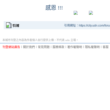
感恩
!!!
引用網址：https://city.udn.com/for
本城市刊登之內容為作者個人自行提供上傳，不代表 udn 立場。
刊登網站廣告
︱
關於我們
︱
常見問題
︱
服務條款
︱
著作權聲明
︱
隱私權聲明
︱
客服