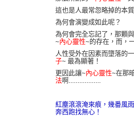
這也是人最常忽略掉的本
為何會演變成如此呢？
為何會完全忘記了，那顆
~
內心靈性
~
的存在，而，
人性受外在因素而墮落的
子
~
最為顯著！
更因此讓
~
內心靈性
~
在那
法
啊
..................
紅塵滾滾淹來痕，幾番風
奔西跑找無心！