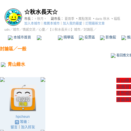
☆秋水長天☆
市長：
。秋月。
副市長：
夏雨季
、
萬點落英
、
daris 秋水
、
福瓶
加入本城市
｜
推薦本城市
｜
加入我的最愛
｜
訂閱最新文章
udn
／
城市
／
情感交流
／
心靈
／
【☆秋水長天☆】城市
／討論區／
本城市首頁
討論區
精華區
投票區
影像館
推
討論區
／
一般
看回應文
青山綠水
青山綠
和風習
柔愁細
蕭笛興
hpcheun
等級：
留言
｜
加入好友