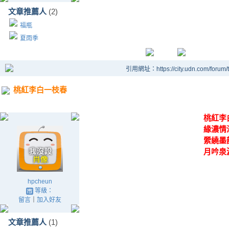
文章推薦人
(2)
福瓶
夏雨季
引用網址：https://city.udn.com/forum
桃紅李白一枝春
桃紅李
緣濃情
縈繞墨
月吟泉
hpcheun
等級：
留言
｜
加入好友
文章推薦人
(1)