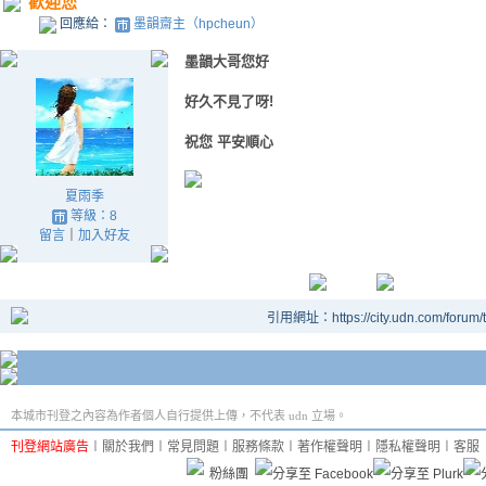
歡迎您
回應給：
墨韻齋主（hpcheun）
墨韻大哥您好
好久不見了呀!
祝您 平安順心
夏雨季
等級：8
留言
｜
加入好友
引用網址：https://city.udn.com/forum
本城市刊登之內容為作者個人自行提供上傳，不代表 udn 立場。
刊登網站廣告
︱
關於我們
︱
常見問題
︱
服務條款
︱
著作權聲明
︱
隱私權聲明
︱
客服
粉絲團