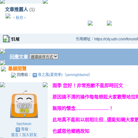
文章推薦人
(1)
。秋月。
引用網址：https://city.udn.com/forum
回應文章
墨韻雨聲
回應給：
夜之風(夏雨季)（yennightwind）
雨季 您好！非常抱歉不能即時回文
原因搞不清的操作每每想起大家歡聚哈拉
無限的懷念...........................！
此地真不能和以前相比但...還能知曉大家
hpcheun
等級：
也感恩他鄉遇故知
留言
｜
加入好友