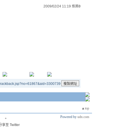
2009/02/24 11:19
推薦
0
/trackback.jsp?no=61867&aid=3300739
▲top
Powered by
udn.com