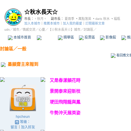
☆秋水長天☆
市長：
。秋月。
副市長：
夏雨季
、
萬點落英
、
daris 秋水
、
福瓶
加入本城市
｜
推薦本城市
｜
加入我的最愛
｜
訂閱最新文章
udn
／
城市
／
情感交流
／
心靈
／
【☆秋水長天☆】城市
／討論區／
本城市首頁
討論區
精華區
投票區
影像館
推
討論區
／
一般
看回應文
墨韻齋主來報到
又是春漾韻花時
景開泰來迎新枝
埂田飛翔龍與鳳
牛勢沖天展英姿
hpcheun
等級：
留言
｜
加入好友