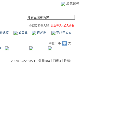
網路城邦
你還沒有登入喔(
馬上登入
/
加入會員
)
薦連結
公告區
訪客簿
市政中心
(0)
字體：
小
中
大
章
2009/02/22 23:21 瀏覽
684
｜回應
3
｜
推薦
1